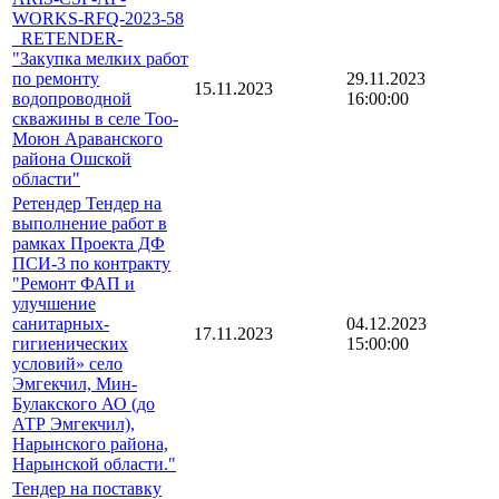
WORKS-RFQ-2023-58
_RETENDER-
"Закупка мелких работ
по ремонту
29.11.2023
15.11.2023
водопроводной
16:00:00
скважины в селе Тоо-
Моюн Араванского
района Ошской
области"
Ретендер Тендер на
выполнение работ в
рамках Проекта ДФ
ПСИ-3 по контракту
"Ремонт ФАП и
улучшение
санитарных-
04.12.2023
17.11.2023
гигиенических
15:00:00
условий» село
Эмгекчил, Мин-
Булакского АО (до
АТР Эмгекчил),
Нарынского района,
Нарынской области."
Тендер на поставку