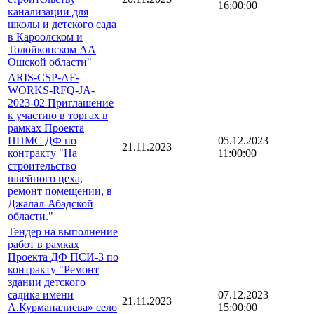
16:00:00
канализации для
школы и детского сада
в Кароолском и
Толойконском АА
Ошской области"
ARIS-CSP-AF-
WORKS-RFQ-JA-
2023-02 Приглашение
к участию в торгах в
рамках Проекта
ППМС ДФ по
05.12.2023
21.11.2023
контракту "На
11:00:00
строительство
швейного цеха,
ремонт помещении, в
Джалал-Абадской
области."
Тендер на выполнение
работ в рамках
Проекта ДФ ПСИ-3 по
контракту "Ремонт
здании детского
садика имени
07.12.2023
21.11.2023
А.Курманалиева» село
15:00:00