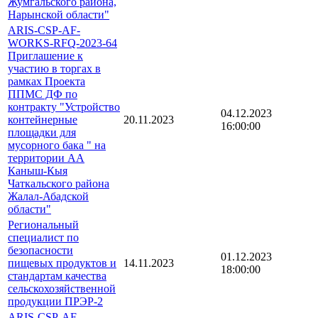
Жумгальского района,
Нарынской области"
ARIS-CSP-AF-
WORKS-RFQ-2023-64
Приглашение к
участию в торгах в
рамках Проекта
ППМС ДФ по
контракту "Устройство
04.12.2023
контейнерные
20.11.2023
16:00:00
площадки для
мусорного бака " на
территории АА
Каныш-Кыя
Чаткальского района
Жалал-Абадской
области"
Региональный
специалист по
безопасности
01.12.2023
пищевых продуктов и
14.11.2023
18:00:00
стандартам качества
сельскохозяйственной
продукции ПРЭР-2
ARIS-CSP-AF-