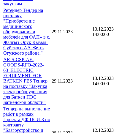
закупкам
Ретендер Тендер на
поставку
"Приобретение
медицинского
13.12.2023
оборудования и
29.11.2023
14:00:00
мебелей для ФАП» в с.
Жалгыз-Орук Кызыл-
Суйского АА Жети-
Огузского района."
ARIS-CSP-AF-
GOODS-RFQ-2022-
63_ELECTRIC
EQUIPMENT FOR
13.12.2023
BATKEN PES Тендер
29.11.2023
14:00:00
на поставку "Закупка
электрооборудования
для Баткен ПЭС
Баткенской области"
Тендер на выполнение
работ в рамках
Проекта ДФ ПСИ-3 по
контракту
"Благоустройство и
12.12.2023
28.11.2023