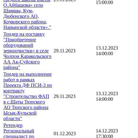
15:00:00
О.Айбашова» село
Шамшы, Кум-
Дюбенского АО,
Кочкорского района,
Нарынской области»."
Тендер на поставку
"Приобретение
оборудований
13.12.2023
зерноочистки» в селе
29.11.2023
14:00:00
Чолпон Каракольского
АА Ак-Суйского
района"
Тендер на выполнение
работ в рамках
Проекта ДФ ПСИ-3 по
контракту
13.12.2023
"Строительство ФАП
29.11.2023
14:00:00
в с.Шаты Тюпского
АО Тюпского района
Ысык-Кульской
области"
Ретендер
Региональный
14.12.2023
01.12.2023
специалист по
17:30:00