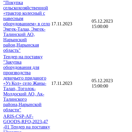
"Покупка
сельскохозяйственной
«трактор колесный с
навесным
05.12.2023
оборудованием» в село
17.11.2023
15:00:00
Эмгек-Талаа, Эмгек-
Талинский АО,
Нарынский
район,Нарынская
область"
Тендер на поставку
"Закупка
оборудования для
производства
девичьего приданого
05.12.2023
«Уз Кол» село Жаны-
17.11.2023
15:00:00
Талап, Тоголок-
Молдоский АО, Ак-
Талинского
района,Нарынской
области"
ARIS-CSP-AF-
GOODS-RFQ-2023-47
-01 Тендер на поставку