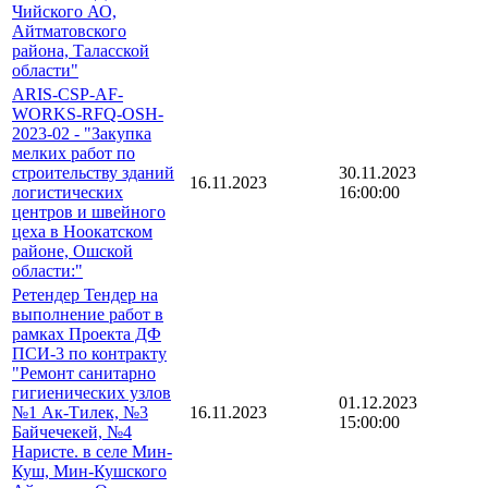
Чийского АО,
Айтматовского
района, Таласской
области"
ARIS-CSP-AF-
WORKS-RFQ-OSH-
2023-02 - "Закупка
мелких работ по
строительству зданий
30.11.2023
16.11.2023
логистических
16:00:00
центров и швейного
цеха в Ноокатском
районе, Ошской
области:"
Ретендер Тендер на
выполнение работ в
рамках Проекта ДФ
ПСИ-3 по контракту
"Ремонт санитарно
гигиенических узлов
01.12.2023
№1 Ак-Тилек, №3
16.11.2023
15:00:00
Байчечекей, №4
Наристе. в cеле Мин-
Куш, Мин-Кушского