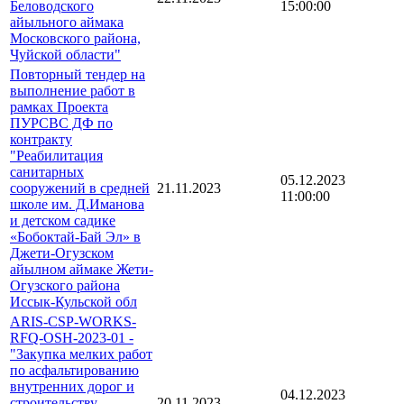
Беловодского
15:00:00
айыльного аймака
Московского района,
Чуйской области"
Повторный тендер на
выполнение работ в
рамках Проекта
ПУРСВС ДФ по
контракту
"Реабилитация
санитарных
05.12.2023
сооружений в средней
21.11.2023
11:00:00
школе им. Д.Иманова
и детском садике
«Бобоктай-Бай Эл» в
Джети-Огузском
айылном аймаке Жети-
Огузского района
Иссык-Кульской обл
ARIS-CSP-WORKS-
RFQ-OSH-2023-01 -
"Закупка мелких работ
по асфальтированию
внутренних дорог и
04.12.2023
строительству
20.11.2023