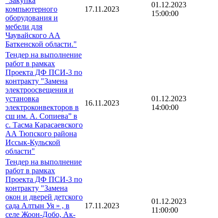
"Закупка
01.12.2023
компьютерного
17.11.2023
15:00:00
оборудования и
мебели для
Чаувайского АА
Баткенской области."
Тендер на выполнение
работ в рамках
Проекта ДФ ПСИ-3 по
контракту "Замена
электроосвещения и
установка
01.12.2023
16.11.2023
электроконвекторов в
14:00:00
сш им. А. Сопиева” в
с. Тасма Карасаевского
АА Тюпского района
Иссык-Кульской
области"
Тендер на выполнение
работ в рамках
Проекта ДФ ПСИ-3 по
контракту "Замена
окон и дверей детского
01.12.2023
сада Алтын Уя » , в
17.11.2023
11:00:00
селе Жоон-Добо, Ак-