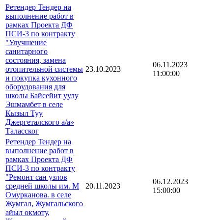
Ретендер Тендер на
выполнение работ в
рамках Проекта ДФ
ПСИ-3 по контракту
"Улучшение
санитарного
состояния, замена
06.11.2023
отопительной системы
23.10.2023
11:00:00
и покупка кухонного
оборудования для
школы Байсейит уулу
Эшмамбет в селе
Кызыл Туу
Джергеталского а/а»
Таласског
Ретендер Тендер на
выполнение работ в
рамках Проекта ДФ
ПСИ-3 по контракту
"Ремонт сан узлов
06.12.2023
средней школы им. М
20.11.2023
15:00:00
Омурканова. в cеле
Жумгал, Жумгальского
айыл окмоту,