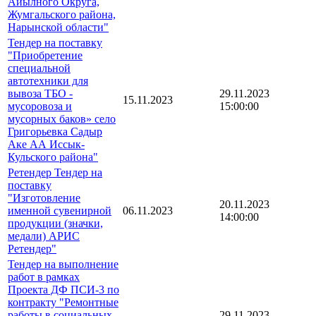
Айылного Округа,
Жумгальского района,
Нарынской области"
Тендер на поставку
"Приобретение
специальной
автотехники для
вывоза ТБО -
29.11.2023
15.11.2023
мусоровоза и
15:00:00
мусорных баков» село
Григорьевка Садыр
Аке АА Иссык-
Кульского района"
Ретендер Тендер на
поставку
"Изготовление
20.11.2023
именной сувенирной
06.11.2023
14:00:00
продукции (значки,
медали) АРИС
Ретендер"
Тендер на выполнение
работ в рамках
Проекта ДФ ПСИ-3 по
контракту "Ремонтные
работы в социальных
29.11.2023