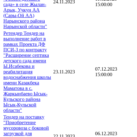
24.11.2023
сада» в селе Жылан-
15:00:00
Арык, Учкун АА
(Сары-Ой АА)
Нарынского района
Нарынской области"
Ретендер Тендер на
выполнение работ в
рамках Проекта ДФ
ПСИ-3 по контракту
"Расширение септика
детского сада имени
Ы.Исабекова и
07.12.2023
реабилитация
23.11.2023
15:00:00
водоснабжения школы
имени Казакбека
Маматова в с.
Жаркынбаево Ысык-
Кульского района
Ысык-Кульской
области"
Тендер на поставку
"Приобретение
мусоровоза с боковой
загрузкой для
06.12.2023
22.11.2023