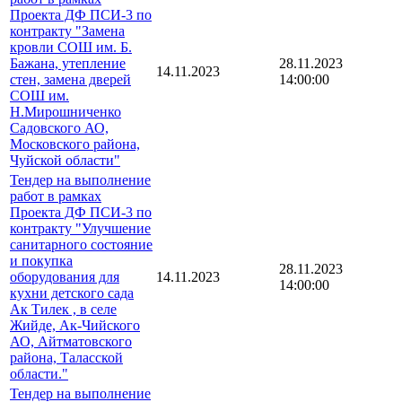
Проекта ДФ ПСИ-3 по
контракту "Замена
кровли СОШ им. Б.
Бажана, утепление
28.11.2023
14.11.2023
стен, замена дверей
14:00:00
СОШ им.
Н.Мирошниченко
Садовского АО,
Московского района,
Чуйской области"
Тендер на выполнение
работ в рамках
Проекта ДФ ПСИ-3 по
контракту "Улучшение
санитарного состояние
и покупка
28.11.2023
оборудования для
14.11.2023
14:00:00
кухни детского сада
Ак Тилек , в селе
Жийде, Ак-Чийского
АО, Айтматовского
района, Таласской
области."
Тендер на выполнение