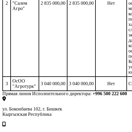
2
"Салем
2 835 000,00
2 835 000,00
Нет
о
Агро"
м
к
п
х
с
э
д
к
о
п
К
у
ю
ОсОО
3
3 040 000,00
3 040 000,00
Нет
С
"Агротурк"
Прямая линия Исполнительного директора:
+996 500 222 600
ул. Боконбаева 102, г. Бишкек
Кыргызская Республика