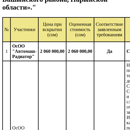
области»."
Цена при
Оцененная
Соответствие
№
Участники
вскрытии
стоимость
заявленным
(сом)
(сом)
требованиям
ОсОО
1
"Автомаш-
2 060 000,00
2 060 000,00
Да
С
Радиатор"
Н
п
т
д
С
С
и
с
о
з
И
к
ОсОО
п