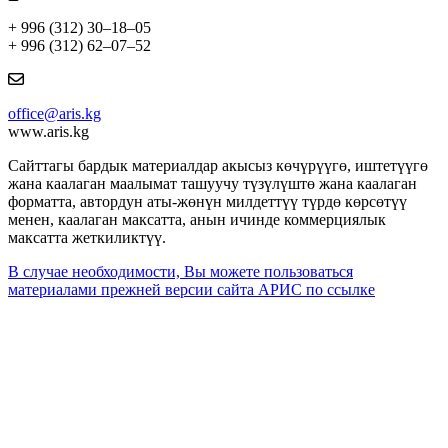
+ 996 (312) 30–18–05
+ 996 (312) 62–07–52
office@aris.kg
www.aris.kg
Сайттагы бардык материалдар акысыз көчүрүүгө, иштетүүгө
жана каалаган маалымат ташуучу түзүлүштө жана каалаган
форматта, автордун аты-жөнүн милдеттүү түрдө көрсөтүү
менен, каалаган максатта, анын ичинде коммерциялык
максатта жеткиликтүү.
В случае необходимости, Вы можете пользоваться
материалами прежней версии сайта АРИС по ссылке