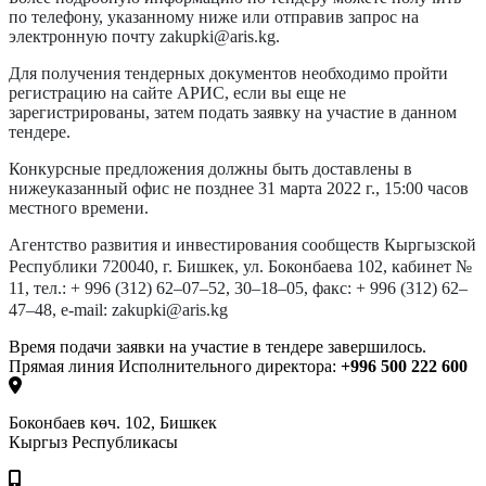
по телефону, указанному ниже или отправив запрос на
электронную почту
zakupki@aris.kg.
Для получения тендерных документов необходимо пройти
регистрацию на сайте АРИС,
если вы еще не
зарегистрированы, з
атем подать заявку на участие в данном
тендере.
Конкурсные предложения должны быть доставлены в
нижеуказанный офис
не позднее 31
марта
2022
г., 15
:00 часов
местного времени
.
Агентство развития и инвестирования сообществ Кыргызской
Республики
720040, г. Бишкек, ул. Боконбаева 102, кабинет
№
11,
тел.: + 996 (312) 62–07–52, 30–18–05,
факс: + 996 (312) 62–
47–48,
e-mail:
zakupki@aris.kg
Время подачи заявки на участие в тендере завершилось.
Прямая линия Исполнительного директора:
+996 500 222 600
Боконбаев көч. 102, Бишкек
Кыргыз Республикасы