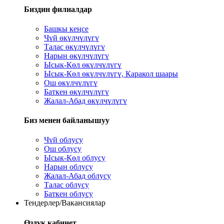
Биздин филиалдар
Башкы кеңсе
Чүй өкүлчүлүгү
Талас өкүлчүлүгү
Нарын өкүлчүлүгү
Ысык-Көл өкүлчүлүгү
Ысык-Көл өкүлчүлүгү, Каракол шаары
Ош өкүлчүлүгү
Баткен өкүлчүлүгү
Жалал-Абад өкүлчүлүгү
Биз менен байланышуу
Чүй облусу
Ош облусу
Ысык-Көл облусу
Нарын облусу
Жалал-Абад облусу
Талас облусу
Баткен облусу
Тендерлер/Вакансиялар
Өздүк кабинет