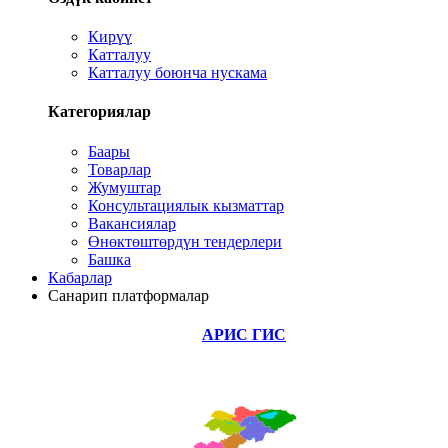
Кирүү
Катталуу
Катталуу боюнча нускама
Категориялар
Баары
Товарлар
Жумуштар
Консультациялык кызматтар
Вакансиялар
Өнөктөштөрдүн тендерлери
Башка
Кабарлар
Санарип платформалар
АРИС ГИС