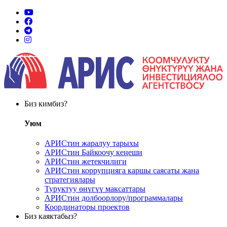
Биз кимбиз?
Уюм
АРИСтин жаралуу тарыхы
АРИСтин Байкоочу кеңеши
АРИСтин жетекчилиги
АРИСтин коррупцияга каршы саясаты жана
стратегиялары
Туруктуу өнүгүү максаттары
АРИСтин долбоорлору/программалары
Координаторы проектов
Биз каяктабыз?