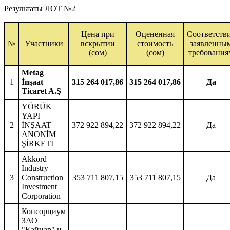
Результаты ЛОТ №2
Цена при
Оцененная
Соответств
№
Участники
вскрытии
стоимость
заявленны
(сом)
(сом)
требования
Metag
1
İnşaat
315 264 017,86
315 264 017,86
Да
Ticaret A.Ş
YÖRÜK
YAPI
2
İNŞAAT
372 922 894,22
372 922 894,22
Да
ANONİM
ŞİRKETİ
Akkord
Industry
3
Construction
353 711 807,15
353 711 807,15
Да
Investment
Corporation
Консорциум
ЗАО
"Кайнар" и