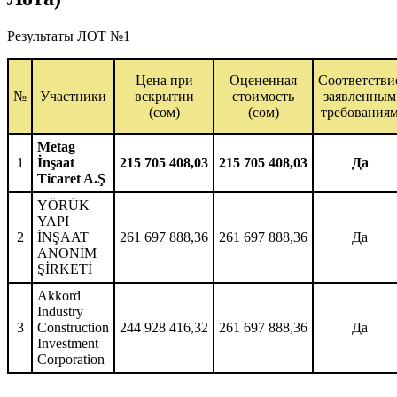
Результаты ЛОТ №1
Цена при
Оцененная
Соответстви
№
Участники
вскрытии
стоимость
заявленным
(сом)
(сом)
требования
Metag
1
İnşaat
215 705 408,03
215 705 408,03
Да
Ticaret A.Ş
YÖRÜK
YAPI
2
İNŞAAT
261 697 888,36
261 697 888,36
Да
ANONİM
ŞİRKETİ
Akkord
Industry
3
Construction
244 928 416,32
261 697 888,36
Да
Investment
Corporation