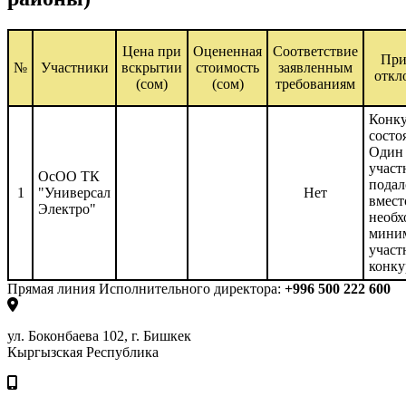
Цена при
Оцененная
Соответствие
Пр
№
Участники
вскрытии
стоимость
заявленным
откл
(сом)
(сом)
требованиям
Конку
состо
Один
участ
ОсОО ТК
подал
1
"Универсал
Нет
вмест
Электро"
необ
мини
участ
конку
Прямая линия Исполнительного директора:
+996 500 222 600
ул. Боконбаева 102, г. Бишкек
Кыргызская Республика