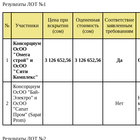
Результаты ЛОТ №1
Цена при
Оцененная
Соответствие
№
Участники
вскрытии
стоимость
заявленным
(сом)
(сом)
требованиям
Консорциум
ОсОО
"Омега
1
строй" и
3 126 652,56
3 126 652,56
Да
ОсОО
"Сити
Комплекс"
Консорциум
ОсОО "Бай-
Электро" и
2
ОсОО
Нет
"Сапат
Пром" (Sapat
Prom)
Результаты ЛОТ №2