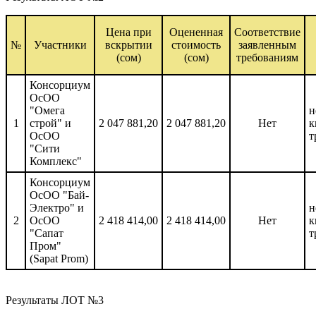
Цена при
Оцененная
Соответствие
№
Участники
вскрытии
стоимость
заявленным
(сом)
(сом)
требованиям
Консорциум
ОсОО
"Омега
н
1
строй" и
2 047 881,20
2 047 881,20
Нет
к
ОсОО
т
"Сити
Комплекс"
Консорциум
ОсОО "Бай-
Электро" и
н
2
ОсОО
2 418 414,00
2 418 414,00
Нет
к
"Сапат
т
Пром"
(Sapat Prom)
Результаты ЛОТ №3