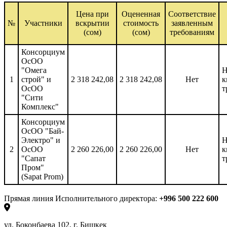
Цена при
Оцененная
Соответствие
№
Участники
вскрытии
стоимость
заявленным
(сом)
(сом)
требованиям
Консорциум
ОсОО
"Омега
Н
1
строй" и
2 318 242,08
2 318 242,08
Нет
к
ОсОО
т
"Сити
Комплекс"
Консорциум
ОсОО "Бай-
Электро" и
Н
2
ОсОО
2 260 226,00
2 260 226,00
Нет
к
"Сапат
т
Пром"
(Sapat Prom)
Прямая линия Исполнительного директора:
+996 500 222 600
ул. Боконбаева 102, г. Бишкек