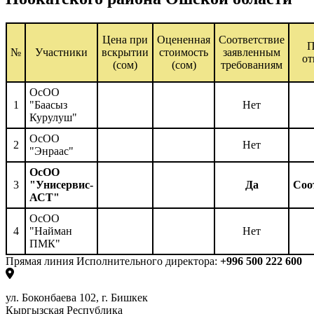
Цена при
Оцененная
Соответствие
П
№
Участники
вскрытии
стоимость
заявленным
от
(сом)
(сом)
требованиям
ОсОО
1
"Баасыз
Нет
Курулуш"
ОсОО
2
Нет
"Энраас"
ОсОО
3
"Унисервис-
Да
Соо
АСТ"
ОсОО
4
"Найман
Нет
ПМК"
Прямая линия Исполнительного директора:
+996 500 222 600
ул. Боконбаева 102, г. Бишкек
Кыргызская Республика