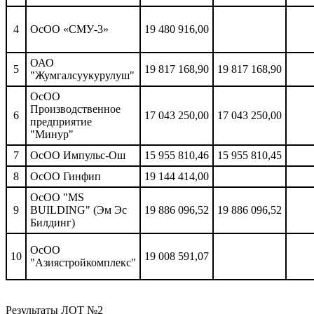
4
ОсОО «СМУ-3»
19 480 916,00
ОАО
5
19 817 168,90
19 817 168,90
"Жумгалсуукурулуш"
ОсОО
Производственное
6
17 043 250,00
17 043 250,00
предприятие
"Минур"
7
ОсОО Импульс-Ош
15 955 810,46
15 955 810,45
8
ОсОО Гинфип
19 144 414,00
ОсОО "MS
9
BUILDING" (Эм Эс
19 886 096,52
19 886 096,52
Билдинг)
ОсОО
10
19 008 591,07
"Азиястройкомплекс"
Результаты ЛОТ №2