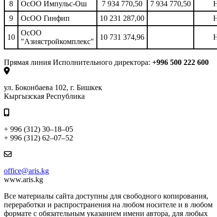
8
ОсОО Импульс-Ош
7 934 770,50
7 934 770,50
9
ОсОО Гинфип
10 231 287,00
ОсОО
10
10 731 374,96
"Азиястройкомплекс"
Прямая линия Исполнительного директора:
+996 500 222 600
ул. Боконбаева 102, г. Бишкек
Кыргызская Республика
+ 996 (312) 30–18–05
+ 996 (312) 62–07–52
office@aris.kg
www.aris.kg
Все материалы сайта доступны для свободного копирования,
переработки и распространения на любом носителе и в любом
формате с обязательным указанием имени автора, для любых