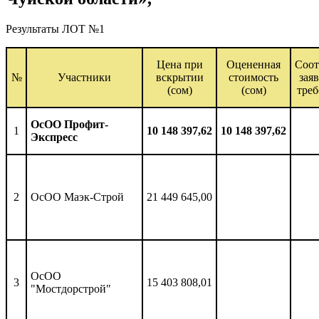
Результаты ЛОТ №1
Цена при
Оцененная
Соот
№
Участники
вскрытии
стоимость
зая
(сом)
(сом)
тре
ОсОО Профит-
1
10 148 397,62
10 148 397,62
Экспресс
2
ОсОО Маэк-Строй
21 449 645,00
ОсОО
3
15 403 808,01
"Мостдорстрой"