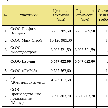
Цена при
Оцененная
Соотв
№
Участники
вскрытии
стоимость
заяв
(сом)
(сом)
треб
ОсОО Профит-
1
6 735 785,50
6 735 785,50
Экспресс
2
ОсОО Маэк-Строй
10 120 985,30
ОсОО
3
8 003 521,59
8 003 521,59
"Мостдорстрой"
4
ОсОО Нурлан
6 547 022,00
6 547 022,00
5
ОсОО «СМУ-3»
9 787 563,60
ОАО
6
9 674 117,50
"Жумгалсуукурулуш"
ОсОО
Производственное
7
8 590 803,70
8 590 803,70
предприятие
"Минур"