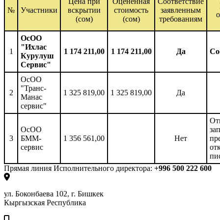
Цена при
Оцененная
Соответствие
№
Участники
вскрытии
стоимость
заявленным
о
(сом)
(сом)
требованиям
ОсОО
"Ихлас
1
1 174 211,00
1 174 211,00
Да
Со
Курулуш
Сервис"
ОсОО
"Транс-
2
1 325 819,00
1 325 819,00
Да
Манас
сервис"
От
ОсОО
за
3
БММ-
1 356 561,00
Нет
пр
сервис
от
пи
Прямая линия Исполнительного директора:
+996 500 222 600
ул. Боконбаева 102, г. Бишкек
Кыргызская Республика