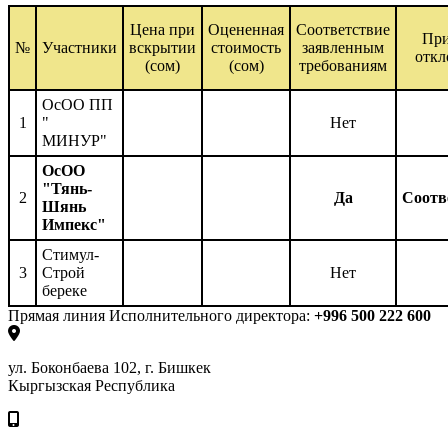
Цена при
Оцененная
Соответствие
Пр
№
Участники
вскрытии
стоимость
заявленным
откл
(сом)
(сом)
требованиям
ОсОО ПП
1
"
Нет
МИНУР"
ОсОО
"Тянь-
2
Да
Соотв
Шянь
Импекс"
Стимул-
3
Строй
Нет
береке
Прямая линия Исполнительного директора:
+996 500 222 600
ул. Боконбаева 102, г. Бишкек
Кыргызская Республика