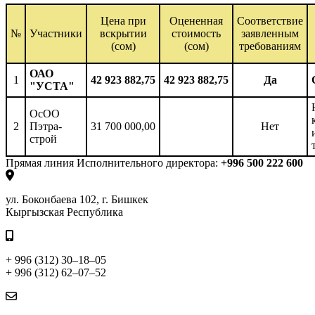
Цена при
Оцененная
Соответствие
№
Участники
вскрытии
стоимость
заявленным
(сом)
(сом)
требованиям
ОАО
1
42 923 882,75
42 923 882,75
Да
"УСТА"
ОсОО
2
Пэтра-
31 700 000,00
Нет
строй
Прямая линия Исполнительного директора:
+996 500 222 600
ул. Боконбаева 102, г. Бишкек
Кыргызская Республика
+ 996 (312) 30–18–05
+ 996 (312) 62–07–52