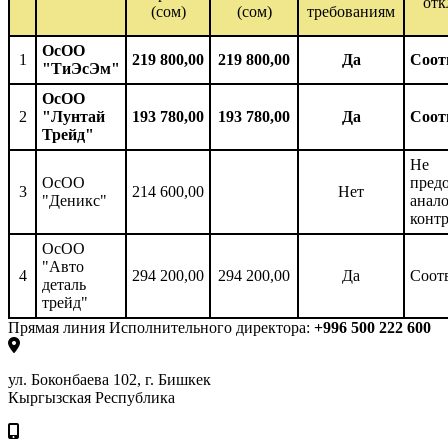
отк
(сом)
(сом)
требованиям
ОсОО
1
219 800,00
219 800,00
Да
Соот
"ТиЭсЭм"
ОсОО
2
"Лунтай
193 780,00
193 780,00
Да
Соот
Трейд"
Не
ОсОО
пред
3
214 600,00
Нет
"Деникс"
анал
конт
ОсОО
"Авто
4
294 200,00
294 200,00
Да
Соот
деталь
трейд"
Прямая линия Исполнительного директора:
+996 500 222 600
ул. Боконбаева 102, г. Бишкек
Кыргызская Республика