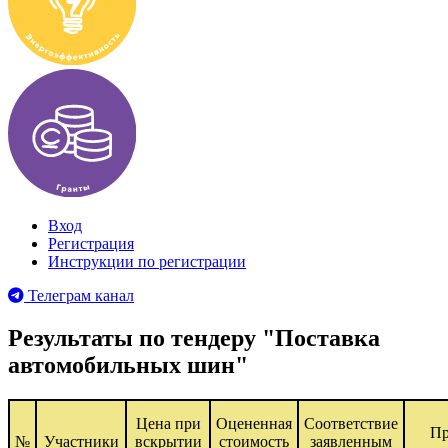
Вход
Регистрация
Инструкции по регистрации
Телеграм канал
Результаты по тендеру "Поставка
автомобильных шин"
Цена при
Оцененная
Соответствие
П
№
Участники
вскрытии
стоимость
заявленным