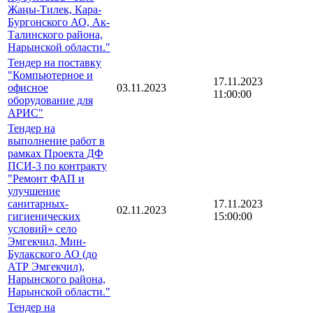
Жаңы-Тилек, Кара-
Бургонского АО, Ак-
Талинского района,
Нарынской области."
Тендер на поставку
"Компьютерное и
17.11.2023
офисное
03.11.2023
11:00:00
оборудование для
АРИС"
Тендер на
выполнение работ в
рамках Проекта ДФ
ПСИ-3 по контракту
"Ремонт ФАП и
улучшение
санитарных-
17.11.2023
02.11.2023
гигиенических
15:00:00
условий» село
Эмгекчил, Мин-
Булакского АО (до
АТР Эмгекчил),
Нарынского района,
Нарынской области."
Тендер на