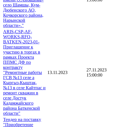
село Шамшы, Кум-
Дюбенского АО,
Кочкорского района,
Нарынской
области»."
ARIS-CSP-AF-
WORKS-RFQ-
BATKEN-2023-01-
Приглашение к
участию в торгах в
рамках Проекта
ППМС ДФ по
контракту
27.11.2023
"Ремонтные работы
13.11.2023
15:00:00
ГСВ №13 селе а
Кыргыз-Кыштак,
№13 в селе Кайтпас и
ремонт скважин в
селе Достук
Кадамжайского
района Баткенской
области"
Тендер на поставку
"Приобретение