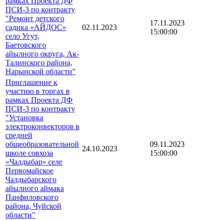
рамках Проекта ДФ
ПСИ-3 по контракту
"Ремонт детского
17.11.2023
садика «АЙДОС»
02.11.2023
15:00:00
село Угут,
Баетовского
айылного округа, Ак-
Талинского района,
Нарынской области"
Приглашение к
участию в торгах в
рамках Проекта ДФ
ПСИ-3 по контракту
"Установка
электроконвекторов в
средней
общеобразовательной
09.11.2023
24.10.2023
школе совхоза
15:00:00
«Чалдыбар» селе
Первомайское
Чалдыбарского
айылного аймака
Панфиловского
района, Чуйской
области"