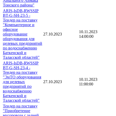
Айыльного Аймака
Тонского района"
ARIS-IsDB-RWSSIP
BT-G-SH-23-5 -
Тендер на поставку
"Компьютерное и
офисное
10.11.2023
оборудование
27.10.2023
14:00:00
оборудования для
целевых предприятий
по водоснабжению
Баткенской и
Таласской областей"
ARIS-IsDB-RWSSIP
BT-G-SH-23-4 -
Тендер на поставку
"ЭиТО оборудования
10.11.2023
для целевых
27.10.2023
11:00:00
предприятий по
водоснабжению
Баткенской и
Таласской областей"
Тендер на поставку
"Приобретение
мусоровоза с задней