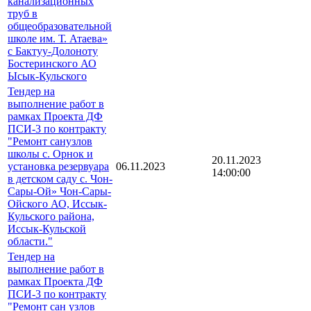
канализационных
труб в
общеобразовательной
школе им. Т. Атаева»
с Бактуу-Долоноту
Бостеринского АО
Ысык-Кульского
Тендер на
выполнение работ в
рамках Проекта ДФ
ПСИ-3 по контракту
"Ремонт санузлов
школы с. Орнок и
20.11.2023
установка резервуара
06.11.2023
14:00:00
в детском саду с. Чон-
Сары-Ой» Чон-Сары-
Ойского АО, Иссык-
Кульского района,
Иссык-Кульской
области."
Тендер на
выполнение работ в
рамках Проекта ДФ
ПСИ-3 по контракту
"Ремонт сан узлов