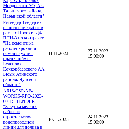
Кара-Ой, Тоголок
Молдоского АО, Ак-
Талинского района,
Нарынской области"
Ретендер Тендер на
выполнение работ в
рамках Проекта ДФ
ПСИ-3 по контракту
"На ремонтные
работы кровли и
27.11.2023
ремонт кухни -
11.11.2023
15:00:00
прачечной» с.
Буденовка,
Кочкорбаевского АА,
Ысык-Атинского
района, Чуйской
области"
ARIS-CSP-AF-
WORKS-RFQ-2023-
60_RETENDER
"Закупка мелких
работ по
строительству
24.11.2023
10.11.2023
водопроводной
15:00:00
линии для полива в