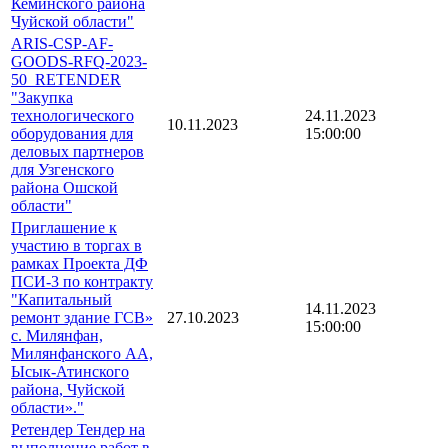
Кеминского района
Чуйской области"
ARIS-CSP-AF-
GOODS-RFQ-2023-
50_RETENDER
"Закупка
технологического
24.11.2023
10.11.2023
оборудования для
15:00:00
деловых партнеров
для Узгенского
района Ошской
области"
Приглашение к
участию в торгах в
рамках Проекта ДФ
ПСИ-3 по контракту
"Капитальный
14.11.2023
ремонт здание ГСВ»
27.10.2023
15:00:00
с. Милянфан,
Милянфанского АА,
Ысык-Атинского
района, Чуйской
области»."
Ретендер Тендер на
выполнение работ в