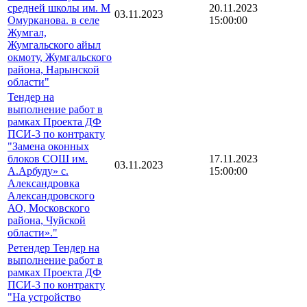
средней школы им. М
20.11.2023
03.11.2023
Омурканова. в cеле
15:00:00
Жумгал,
Жумгальского айыл
окмоту, Жумгальского
района, Нарынской
области"
Тендер на
выполнение работ в
рамках Проекта ДФ
ПСИ-3 по контракту
"Замена оконных
блоков СОШ им.
17.11.2023
03.11.2023
А.Арбуду» с.
15:00:00
Александровка
Александровского
АО, Московского
района, Чуйской
области»."
Ретендер Тендер на
выполнение работ в
рамках Проекта ДФ
ПСИ-3 по контракту
"На устройство