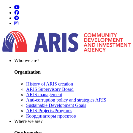
Who we are?
Organization
History of ARIS creation
ARIS Supervisory Board
ARIS management
Anti-corruption policy and strategies ARIS
Sustainable Development Goals
ARIS Projects/Programs
Координаторы проектов
Where we are?
Our branches