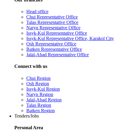
Head office
Chui Representative Office
Talas Representative Office
Naryn Representative Office
Issyk-Kul Representative Office
Issyk-Kul Representative Office, Karakol City
Osh Representative Office
Batken Representative Office
Jalal-Abad Representative Office
Connect with us
Chui Region
Osh Region
Issyk-Kul Region
Naryn Region
Jalal-Abad Region
Talas Region
Batken Region
Tenders/Jobs
Personal Area