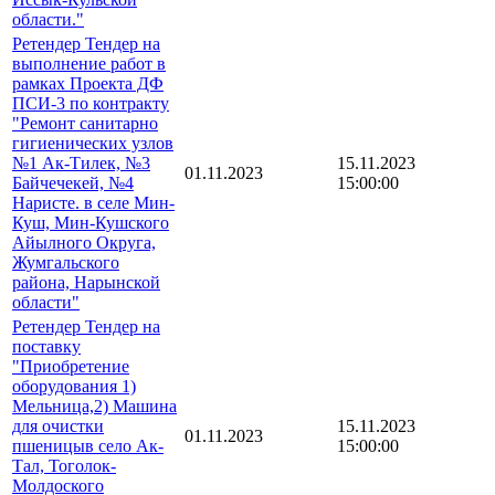
области."
Ретендер Тендер на
выполнение работ в
рамках Проекта ДФ
ПСИ-3 по контракту
"Ремонт санитарно
гигиенических узлов
№1 Ак-Тилек, №3
15.11.2023
01.11.2023
Байчечекей, №4
15:00:00
Наристе. в cеле Мин-
Куш, Мин-Кушского
Айылного Округа,
Жумгальского
района, Нарынской
области"
Ретендер Тендер на
поставку
"Приобретение
оборудования 1)
Мельница,2) Машина
для очистки
15.11.2023
01.11.2023
пшеницыв село Ак-
15:00:00
Тал, Тоголок-
Молдоского