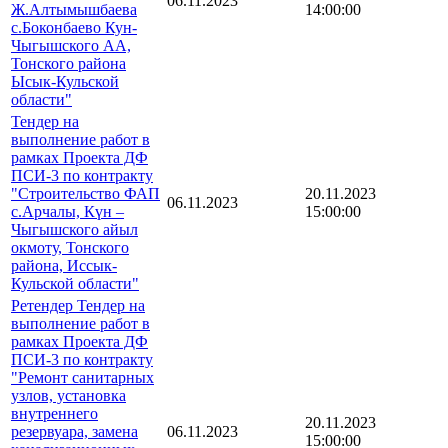
06.11.2023
Ж.Алтымышбаева
14:00:00
с.Боконбаево Кун-
Чыгышского АА,
Тонского района
Ысык-Кульской
области"
Тендер на
выполнение работ в
рамках Проекта ДФ
ПСИ-3 по контракту
"Строительство ФАП
20.11.2023
06.11.2023
с.Арчалы, Күн –
15:00:00
Чыгышского айыл
окмоту, Тонского
района, Иссык-
Кульской области"
Ретендер Тендер на
выполнение работ в
рамках Проекта ДФ
ПСИ-3 по контракту
"Ремонт санитарных
узлов, установка
внутреннего
20.11.2023
резервуара, замена
06.11.2023
15:00:00