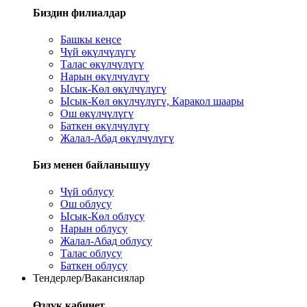
Биздин филиалдар
Башкы кеңсе
Чүй өкүлчүлүгү
Талас өкүлчүлүгү
Нарын өкүлчүлүгү
Ысык-Көл өкүлчүлүгү
Ысык-Көл өкүлчүлүгү, Каракол шаары
Ош өкүлчүлүгү
Баткен өкүлчүлүгү
Жалал-Абад өкүлчүлүгү
Биз менен байланышуу
Чүй облусу
Ош облусу
Ысык-Көл облусу
Нарын облусу
Жалал-Абад облусу
Талас облусу
Баткен облусу
Тендерлер/Вакансиялар
Өздүк кабинет