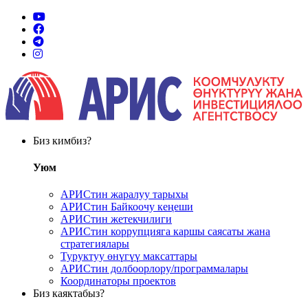
Биз кимбиз?
Уюм
АРИСтин жаралуу тарыхы
АРИСтин Байкоочу кеңеши
АРИСтин жетекчилиги
АРИСтин коррупцияга каршы саясаты жана
стратегиялары
Туруктуу өнүгүү максаттары
АРИСтин долбоорлору/программалары
Координаторы проектов
Биз каяктабыз?