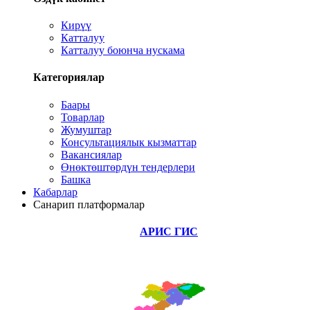
Кирүү
Катталуу
Катталуу боюнча нускама
Категориялар
Баары
Товарлар
Жумуштар
Консультациялык кызматтар
Вакансиялар
Өнөктөштөрдүн тендерлери
Башка
Кабарлар
Санарип платформалар
АРИС ГИС