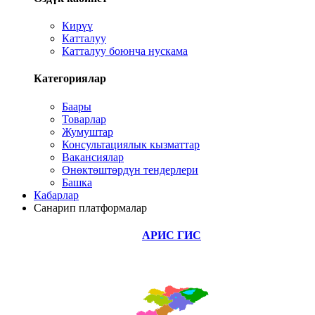
Кирүү
Катталуу
Катталуу боюнча нускама
Категориялар
Баары
Товарлар
Жумуштар
Консультациялык кызматтар
Вакансиялар
Өнөктөштөрдүн тендерлери
Башка
Кабарлар
Санарип платформалар
АРИС ГИС