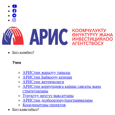
Биз кимбиз?
Уюм
АРИСтин жаралуу тарыхы
АРИСтин Байкоочу кеңеши
АРИСтин жетекчилиги
АРИСтин коррупцияга каршы саясаты жана
стратегиялары
Туруктуу өнүгүү максаттары
АРИСтин долбоорлору/программалары
Координаторы проектов
Биз каяктабыз?