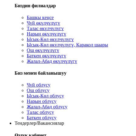
Биздин филиалдар
Башкы кеңсе
Чүй өкүлчүлүгү
Талас өкүлчүлүгү
Нарын өкүлчүлүгү
Ысык-Көл өкүлчүлүгү
Ысык-Көл өкүлчүлүгү, Каракол шаары
Ош өкүлчүлүгү
Баткен өкүлчүлүгү
Жалал-Абад өкүлчүлүгү
Биз менен байланышуу
Чүй облусу
Ош облусу
Ысык-Көл облусу
Нарын облусу
Жалал-Абад облусу
Талас облусу
Баткен облусу
Тендерлер/Вакансиялар
Өздүк кабинет