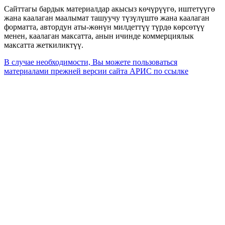
Сайттагы бардык материалдар акысыз көчүрүүгө, иштетүүгө
жана каалаган маалымат ташуучу түзүлүштө жана каалаган
форматта, автордун аты-жөнүн милдеттүү түрдө көрсөтүү
менен, каалаган максатта, анын ичинде коммерциялык
максатта жеткиликтүү.
В случае необходимости, Вы можете пользоваться
материалами прежней версии сайта АРИС по ссылке