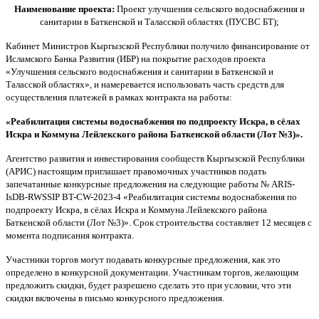
Наименование проекта:
Проект улучшения сельского водоснабжения и
санитарии в Баткенской и Таласской областях (ПУСВС БТ);
Кабинет Министров Кыргызской Республики получило финансирование от
Исламского Банка Развития (ИБР) на покрытие расходов проекта
«Улучшения сельского водоснабжения и санитарии в Баткенской и
Таласской областях», и намеревается использовать часть средств для
осуществления платежей в рамках контракта на работы:
«
Реабилитация системы водоснабжения по подпроекту Искра, в сёлах
Искра и Коммуна Лейлекского района Баткенской области (Лот №3)
».
Агентство развития и инвестирования сообществ Кыргызской Республики
(АРИС) настоящим приглашает правомочных участников подать
запечатанные конкурсные предложения на следующие работы № ARIS-
IsDB-RWSSIP BT-CW-2023-4 «Реабилитация системы водоснабжения по
подпроекту Искра, в сёлах Искра и Коммуна Лейлекского района
Баткенской области (Лот №3)». Срок строительства составляет 12 месяцев с
момента подписания контракта.
Участники торгов могут подавать конкурсные предложения, как это
определено в конкурсной документации. Участникам торгов, желающим
предложить скидки, будет разрешено сделать это при условии, что эти
скидки включены в письмо конкурсного предложения.