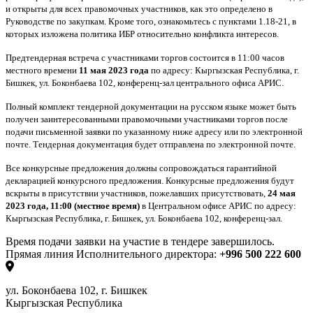
и открыты для всех правомочных участников, как это определено в
Руководстве по закупкам. Кроме того, ознакомьтесь с пунктами 1.18-21, в
которых изложена политика ИБР относительно конфликта интересов.
Предтендерная встреча с участниками торгов состоится в 11:00 часов
местного времени
11
мая 2023 года
по адресу: Кыргызская Республика, г.
Бишкек, ул. Боконбаева 102, конференц-зал центрального офиса АРИС.
П
олный комплект тендерной документации на русском языке может быть
получен заинтересованными правомочными участниками торгов после
подачи письменной заявки по указанному ниже адресу или по электронной
почте. Тендерная документация будет отправлена по электронной почте.
Все конкурсные предложения должны сопровождаться гарантийной
декларацией конкурсно
го предложения. Конкурсные предложения будут
вскрыты в присутствии участников, пожелавших присутствовать,
24
мая
2023
года, 11:00 (местное время)
в Центральном офисе АРИС по адресу:
Кыргызская Республика, г. Бишкек, ул. Боконбаева 102, конференц-зал.
Время подачи заявки на участие в тендере завершилось.
Прямая линия Исполнительного директора:
+996 500 222 600
ул. Боконбаева 102, г. Бишкек
Кыргызская Республика