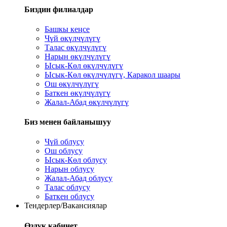
Биздин филиалдар
Башкы кеңсе
Чүй өкүлчүлүгү
Талас өкүлчүлүгү
Нарын өкүлчүлүгү
Ысык-Көл өкүлчүлүгү
Ысык-Көл өкүлчүлүгү, Каракол шаары
Ош өкүлчүлүгү
Баткен өкүлчүлүгү
Жалал-Абад өкүлчүлүгү
Биз менен байланышуу
Чүй облусу
Ош облусу
Ысык-Көл облусу
Нарын облусу
Жалал-Абад облусу
Талас облусу
Баткен облусу
Тендерлер/Вакансиялар
Өздүк кабинет