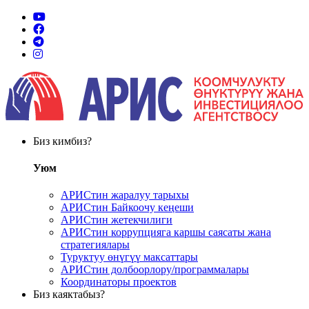
Биз кимбиз?
Уюм
АРИСтин жаралуу тарыхы
АРИСтин Байкоочу кеңеши
АРИСтин жетекчилиги
АРИСтин коррупцияга каршы саясаты жана
стратегиялары
Туруктуу өнүгүү максаттары
АРИСтин долбоорлору/программалары
Координаторы проектов
Биз каяктабыз?