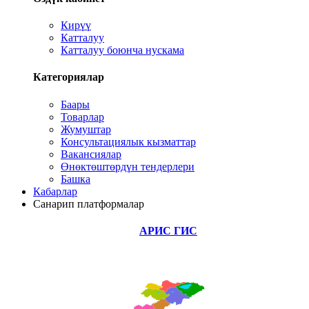
Кирүү
Катталуу
Катталуу боюнча нускама
Категориялар
Баары
Товарлар
Жумуштар
Консультациялык кызматтар
Вакансиялар
Өнөктөштөрдүн тендерлери
Башка
Кабарлар
Санарип платформалар
АРИС ГИС