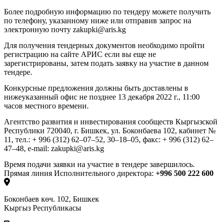
Более подробную информацию по тендеру можете получить
по телефону, указанному ниже или отправив запрос на
электронную почту
zakupki@aris.kg
Для получения тендерных документов необходимо пройти
регистрацию на сайте АРИС
если вы еще не
зарегистрированы,
затем подать заявку на участие в данном
тендере.
Конкурсные предложения должны быть доставлены в
нижеуказанный офис
не позднее 13 декабря
2022
г., 11
:00
часов местного времени
.
Агентство развития и инвестирования сообществ Кыргызской
Республики
720040, г. Бишкек, ул. Боконбаева 102, кабинет №
11,
тел.: + 996 (312) 62–07–52, 30–18–05,
факс: + 996 (312) 62–
47–48,
e-mail:
zakupki@aris.kg
Время подачи заявки на участие в тендере завершилось.
Прямая линия Исполнительного директора:
+996 500 222 600
Боконбаев көч. 102, Бишкек
Кыргыз Республикасы