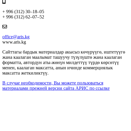
+ 996 (312) 30–18–05
+ 996 (312) 62–07–52
office@aris.kg
www.aris.kg
Сайттагы бардык материалдар акысыз көчүрүүгө, иштетүүгө
жана каалаган маалымат ташуучу түзүлүштө жана каалаган
форматта, автордун аты-жөнүн милдеттүү түрдө көрсөтүү
менен, каалаган максатта, анын ичинде коммерциялык
максатта жеткиликтүү.
В случае необходимости, Вы можете пользоваться
материалами прежней версии сайта АРИС по ссылке