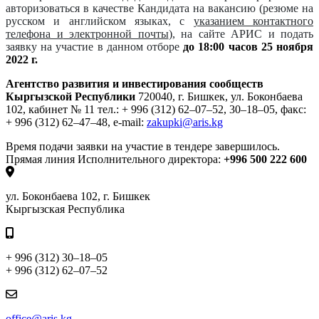
авторизоваться в качестве Кандидата на вакансию
(резюме на
русском и английском языках, с
указанием контактного
телефона и
электронной почты
)
, на сайте АРИС и подать
заявку на участие в данном отборе
до 18:00
часов 25 ноября
2022 г.
Агентство развития и инвестирования сообществ
Кыргызской Республики
720040, г. Бишкек, ул. Боконбаева
102, кабинет № 11
тел.: + 996 (312) 62–07–52, 30–18–05,
факс:
+ 996 (312) 62–47–48,
e-mail:
zakupki@aris.kg
Время подачи заявки на участие в тендере завершилось.
Прямая линия Исполнительного директора:
+996 500 222 600
ул. Боконбаева 102, г. Бишкек
Кыргызская Республика
+ 996 (312) 30–18–05
+ 996 (312) 62–07–52
office@aris.kg