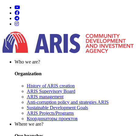
Who we are?
Organization
History of ARIS creation
ARIS Supervisory Board
ARIS management
Anti-corruption policy and strategies ARIS
Sustainable Development Goals
ARIS Projects/Programs
Координаторы проектов
Where we are?
Our branches