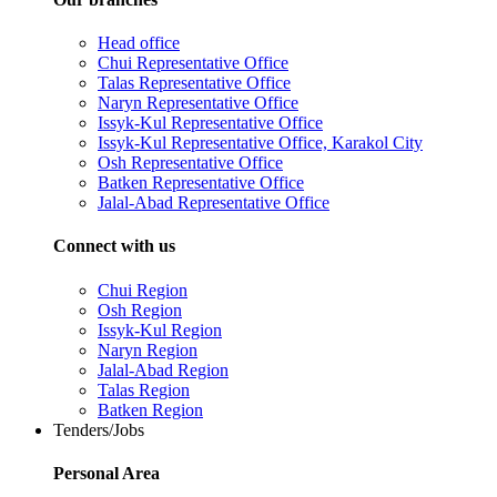
Head office
Chui Representative Office
Talas Representative Office
Naryn Representative Office
Issyk-Kul Representative Office
Issyk-Kul Representative Office, Karakol City
Osh Representative Office
Batken Representative Office
Jalal-Abad Representative Office
Connect with us
Chui Region
Osh Region
Issyk-Kul Region
Naryn Region
Jalal-Abad Region
Talas Region
Batken Region
Tenders/Jobs
Personal Area