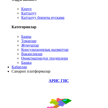
Кирүү
Катталуу
Катталуу боюнча нускама
Категориялар
Баары
Товарлар
Жумуштар
Консультациялык кызматтар
Вакансиялар
Өнөктөштөрдүн тендерлери
Башка
Кабарлар
Санарип платформалар
АРИС ГИС