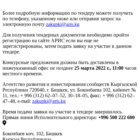
Более подробную информацию по тендеру можете получить
по телефону, указанному ниже или отправив запрос на
электронную почту
zakupki@aris.kg
Для получения тендерных документов необходимо пройти
регистрацию на сайте АРИС
если вы еще не
зарегистрированы,
затем подать заявку на участие в данном
тендере.
Конкурсные предложения должны быть доставлены в
нижеуказанный офис
не позднее
25 марта 2022 г., 11:00
часов
местного времени
.
Агентство развития и инвестирования сообществ Кыргызской
Республики
720040, г. Бишкек, ул. Боконбаева 102, кабинет №
11,
тел.: + 996 (312) 62–07–52, 30–18–05,
факс: + 996 (312) 62–
47–48,
e-mail:
zakupki@aris.kg
Время подачи заявки на участие в тендере завершилось.
Прямая линия Исполнительного директора:
+996 500 222 600
Боконбаев көч. 102, Бишкек
Кыргыз Республикасы