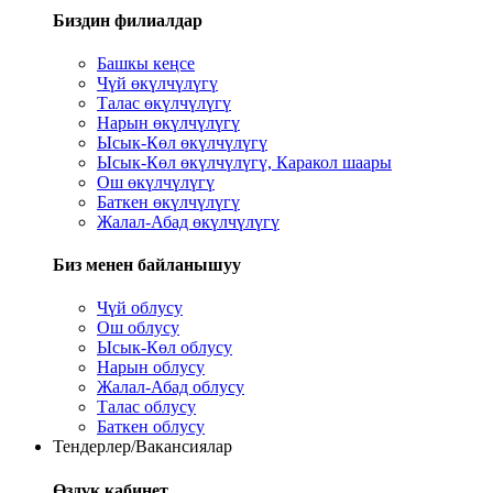
Биздин филиалдар
Башкы кеңсе
Чүй өкүлчүлүгү
Талас өкүлчүлүгү
Нарын өкүлчүлүгү
Ысык-Көл өкүлчүлүгү
Ысык-Көл өкүлчүлүгү, Каракол шаары
Ош өкүлчүлүгү
Баткен өкүлчүлүгү
Жалал-Абад өкүлчүлүгү
Биз менен байланышуу
Чүй облусу
Ош облусу
Ысык-Көл облусу
Нарын облусу
Жалал-Абад облусу
Талас облусу
Баткен облусу
Тендерлер/Вакансиялар
Өздүк кабинет