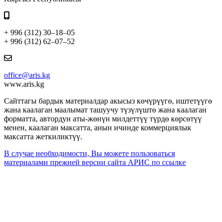
+ 996 (312) 30–18–05
+ 996 (312) 62–07–52
office@aris.kg
www.aris.kg
Сайттагы бардык материалдар акысыз көчүрүүгө, иштетүүгө
жана каалаган маалымат ташуучу түзүлүштө жана каалаган
форматта, автордун аты-жөнүн милдеттүү түрдө көрсөтүү
менен, каалаган максатта, анын ичинде коммерциялык
максатта жеткиликтүү.
В случае необходимости, Вы можете пользоваться
материалами прежней версии сайта АРИС по ссылке