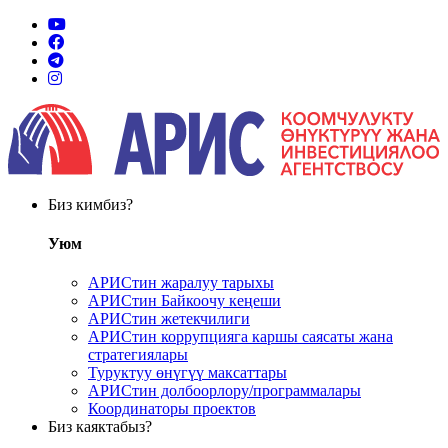
Биз кимбиз?
Уюм
АРИСтин жаралуу тарыхы
АРИСтин Байкоочу кеңеши
АРИСтин жетекчилиги
АРИСтин коррупцияга каршы саясаты жана
стратегиялары
Туруктуу өнүгүү максаттары
АРИСтин долбоорлору/программалары
Координаторы проектов
Биз каяктабыз?