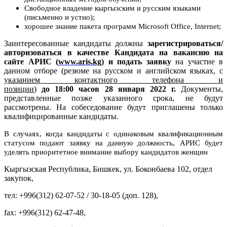
Свободное владение кыргызским и русским языками
(письменно и устно);
хорошее знание пакета программ Microsoft
Office
,
Internet
;
Заинтересованные кандидаты должны
зарегистрироваться/
авторизоваться в качестве Кандидата на вакансию на
сайте АРИС (
www
.
aris
.
kg
) и подать заявку
на участие в
данном отборе (резюме на русском и английском языках, с
указанием контактного телефона и
позиции
)
до 18:00 часов 28 января 2022 г.
Документы,
представленные позже указанного срока, не будут
рассмотрены. На собеседование будут приглашены только
квалифицированные кандидаты.
В случаях
, когда кандидаты с одинаковым квалификационным
статусом подают заявку на данную должность, АРИС будет
уделять приоритетное внимание выбору кандидатов женщин
Кыргызская Республика, Бишкек, ул. Боконбаева 102, отдел
закупок,
тел
: +996(312) 62-07-52 / 30-18-05 (
доп
. 128),
fax: +996(312) 62-47-48,