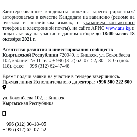
Заинтересованные кандидаты должны зарегистрироваться/
авторизоваться в качестве Кандидата на вакансию (резюме на
русском и английском языках, с
указанием контактного
телефона и электронной почты
), на сайте АРИС
www.aris.kg
и
подать заявку на участие в данном отборе
до 18:00 часов 18
октября 2021 г.
Агентство развития и инвестирования сообществ
Кыргызской Республики
720040, г. Бишкек, ул. Боконбаева
102, кабинет № 11
тел.: + 996 (312) 62–07–52, 30–18–05 (доб.
118),
факс: + 996 (312) 62–47–48.
Время подачи заявки на участие в тендере завершилось.
Прямая линия Исполнительного директора:
+996 500 222 600
ул. Боконбаева 102, г. Бишкек
Кыргызская Республика
+ 996 (312) 30–18–05
+ 996 (312) 62–07–52