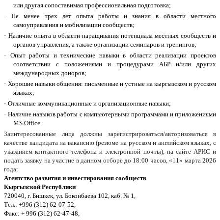
или другая сопоставимая профессиональная подготовка;
·
Не менее трех лет опыта работы и знания в области местного
самоуправления и мобилизации сообществ;
·
Наличие опыта в области наращивания потенциала местных сообществ и
органов управления, а также организации семинаров и тренингов;
·
Опыт работы и технические навыки в области реализации проектов
соответствии с положениями и процедурами АБР и/или других
международных доноров;
·
Хорошие навыки общения: письменные и устные на кыргызском и русском
языках;
·
Отличные коммуникационные и организационные навыки;
·
Наличие навыков работы с компьютерными программами и приложениями
MS
Office
.
Заинтересованные лица должны зарегистрироваться/авторизоваться в
качестве кандидата на вакансию (резюме на русском и английском языках, с
указанием контактного телефона и электронной почты), на сайте АРИС и
подать заявку на участие в данном отборе до 18:00 часов, «11» марта 2026
года:
Агентство развития и инвестирования сообществ
Кыргызской Республики
720040, г. Бишкек, ул. Боконбаева 102, каб. № 1,
Тел.:
+996 (312) 62-07-52,
Факс: + 996 (312) 62-47-48,