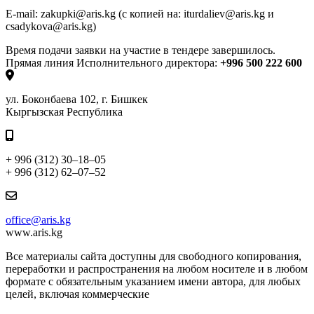
E
-
mail
:
zakupki
@
aris
.
kg
(с копией на:
iturdaliev
@
aris
.
kg
и
csadykova
@
aris
.
kg
)
Время подачи заявки на участие в тендере завершилось.
Прямая линия Исполнительного директора:
+996 500 222 600
ул. Боконбаева 102, г. Бишкек
Кыргызская Республика
+ 996 (312) 30–18–05
+ 996 (312) 62–07–52
office@aris.kg
www.aris.kg
Все материалы сайта доступны для свободного копирования,
переработки и распространения на любом носителе и в любом
формате с обязательным указанием имени автора, для любых
целей, включая коммерческие