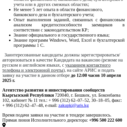
учета или в других смежных областях
;
Не менее 5 лет опыта в области финансового,
банковского дела и бухгалтерского учета;
Опыт выполнения заданий, связанных с финансовым
анализом кредитоспособности заемщиков в
соответствии с законодательством КР
;
Знание официального и государственного языка
;
Знание программ Windows, Word, Excel и бухгалтерской
программы 1 С.
Заинтересованные кандидаты должны зарегистрироваться/
авторизоваться в качестве Кандидата на вакансию
(резюме на
русском и английском языках, с
указанием контактного
телефона и
электронной почты
)
, на сайте АРИС и подать
заявку на участие в данном отборе
до 12:00
часов 10 апреля
2025 г.
Агентство развития и инвестирования сообществ
Кыргызской Республики
720040, г. Бишкек, ул. Боконбаева
102, кабинет № 11
тел.: + 996 (312) 62–07–52, 30–18–05,
факс:
+ 996 (312) 62–47–48,
e-mail:
zakupki@aris.kg
Время подачи заявки на участие в тендере завершилось.
Прямая линия Исполнительного директора:
+996 500 222 600