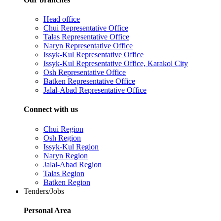
Head office
Chui Representative Office
Talas Representative Office
Naryn Representative Office
Issyk-Kul Representative Office
Issyk-Kul Representative Office, Karakol City
Osh Representative Office
Batken Representative Office
Jalal-Abad Representative Office
Connect with us
Chui Region
Osh Region
Issyk-Kul Region
Naryn Region
Jalal-Abad Region
Talas Region
Batken Region
Tenders/Jobs
Personal Area