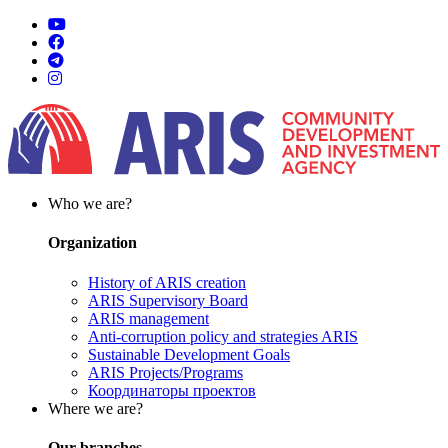
Who we are?
Organization
History of ARIS creation
ARIS Supervisory Board
ARIS management
Anti-corruption policy and strategies ARIS
Sustainable Development Goals
ARIS Projects/Programs
Координаторы проектов
Where we are?
Our branches