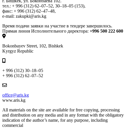
г. Бишкек, ул. Боконбаева 102.
тел.: + 996 (312) 62–07–52, 30–18–05 (153),
факс: + 996 (312) 62–47–48,
e-mail: zakupki@aris.kg
Время подачи заявки на участие в тендере завершилось.
Прямая линия Исполнительного директора:
+996 500 222 600
Bokonbayev Street, 102, Bishkek
Kyrgyz Republic
+ 996 (312) 30–18–05
+ 996 (312) 62–07–52
office@aris.kg
www.aris.kg
All materials on the site are available for free copying, processing
and distribution on any media and in any format with the obligatory
indication of the author’s name, for any purpose, including
commercial