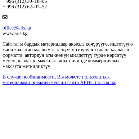
+ 996 (312) 30–18–05
+ 996 (312) 62–07–52
office@aris.kg
www.aris.kg
Сайттагы бардык материалдар акысыз көчүрүүгө, иштетүүгө
жана каалаган маалымат ташуучу түзүлүштө жана каалаган
форматта, автордун аты-жөнүн милдеттүү түрдө көрсөтүү
менен, каалаган максатта, анын ичинде коммерциялык
максатта жеткиликтүү.
В случае необходимости, Вы можете пользоваться
материалами прежней версии сайта АРИС по ссылке