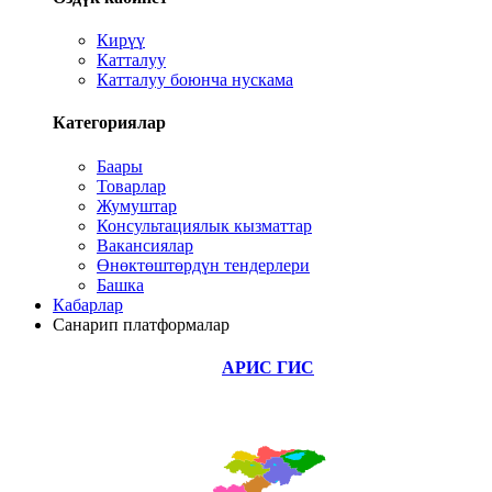
Кирүү
Катталуу
Катталуу боюнча нускама
Категориялар
Баары
Товарлар
Жумуштар
Консультациялык кызматтар
Вакансиялар
Өнөктөштөрдүн тендерлери
Башка
Кабарлар
Санарип платформалар
АРИС ГИС