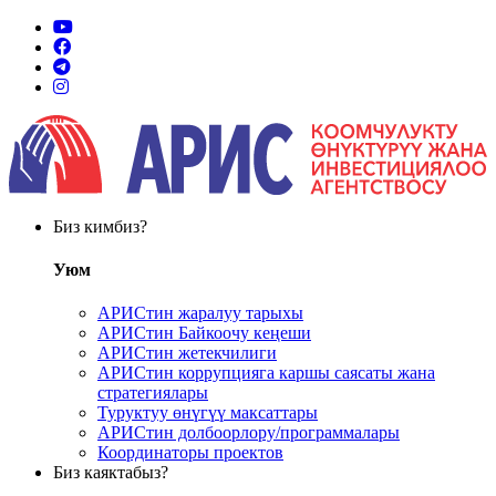
Биз кимбиз?
Уюм
АРИСтин жаралуу тарыхы
АРИСтин Байкоочу кеңеши
АРИСтин жетекчилиги
АРИСтин коррупцияга каршы саясаты жана
стратегиялары
Туруктуу өнүгүү максаттары
АРИСтин долбоорлору/программалары
Координаторы проектов
Биз каяктабыз?