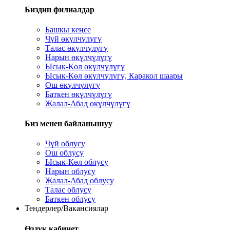
Биздин филиалдар
Башкы кеңсе
Чүй өкүлчүлүгү
Талас өкүлчүлүгү
Нарын өкүлчүлүгү
Ысык-Көл өкүлчүлүгү
Ысык-Көл өкүлчүлүгү, Каракол шаары
Ош өкүлчүлүгү
Баткен өкүлчүлүгү
Жалал-Абад өкүлчүлүгү
Биз менен байланышуу
Чүй облусу
Ош облусу
Ысык-Көл облусу
Нарын облусу
Жалал-Абад облусу
Талас облусу
Баткен облусу
Тендерлер/Вакансиялар
Өздүк кабинет