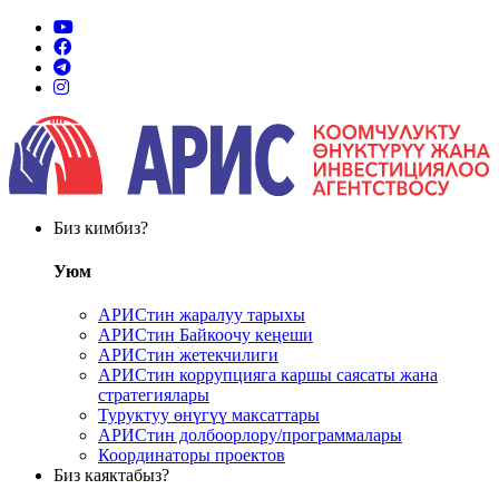
Биз кимбиз?
Уюм
АРИСтин жаралуу тарыхы
АРИСтин Байкоочу кеңеши
АРИСтин жетекчилиги
АРИСтин коррупцияга каршы саясаты жана
стратегиялары
Туруктуу өнүгүү максаттары
АРИСтин долбоорлору/программалары
Координаторы проектов
Биз каяктабыз?