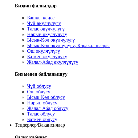
Биздин филиалдар
Башкы кеңсе
Чүй өкүлчүлүгү
Талас өкүлчүлүгү
Нарын өкүлчүлүгү
Ысык-Көл өкүлчүлүгү
Ысык-Көл өкүлчүлүгү, Каракол шаары
Ош өкүлчүлүгү
Баткен өкүлчүлүгү
Жалал-Абад өкүлчүлүгү
Биз менен байланышуу
Чүй облусу
Ош облусу
Ысык-Көл облусу
Нарын облусу
Жалал-Абад облусу
Талас облусу
Баткен облусу
Тендерлер/Вакансиялар
Өздүк кабинет