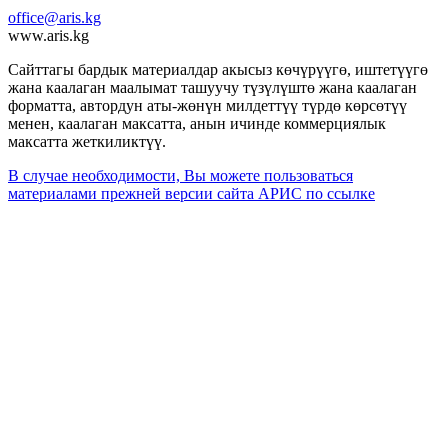
office@aris.kg
www.aris.kg
Сайттагы бардык материалдар акысыз көчүрүүгө, иштетүүгө
жана каалаган маалымат ташуучу түзүлүштө жана каалаган
форматта, автордун аты-жөнүн милдеттүү түрдө көрсөтүү
менен, каалаган максатта, анын ичинде коммерциялык
максатта жеткиликтүү.
В случае необходимости, Вы можете пользоваться
материалами прежней версии сайта АРИС по ссылке