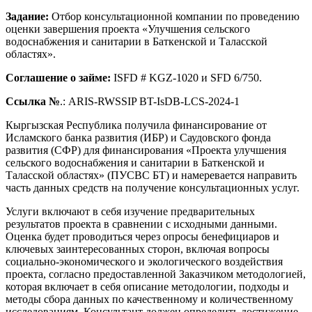
Задание:
Отбор консультационной компании по проведению
оценки завершения проекта «Улучшения сельского
водоснабжения и санитарии в Баткенской и Таласской
областях».
Соглашение о займе:
ISFD # KGZ-1020 и SFD 6/750.
Ссылка
№
.: ARIS-RWSSIP BT-IsDB-LCS-2024-1
Кыргызская Республика получила финансирование от
Исламского банка развития (ИБР) и Саудовского фонда
развития (СФР) для финансирования «Проекта улучшения
сельского водоснабжения и санитарии в Баткенской и
Таласской областях» (ПУСВС БТ) и намеревается направить
часть данных средств на получение консультационных услуг.
Услуги включают в себя изучение предварительных
результатов проекта в сравнении с исходными данными.
Оценка будет проводиться через опросы бенефициаров и
ключевых заинтересованных сторон, включая вопросы
социально-экономического и экологического воздействия
проекта, согласно предоставленной Заказчиком методологией,
которая включает в себя описание методологии, подходы и
методы сбора данных по качественному и количественному
исследованиям. Консультант должен определить достижение