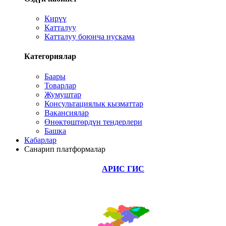
Кирүү
Катталуу
Катталуу боюнча нускама
Категориялар
Баары
Товарлар
Жумуштар
Консультациялык кызматтар
Вакансиялар
Өнөктөштөрдүн тендерлери
Башка
Кабарлар
Санарип платформалар
АРИС ГИС