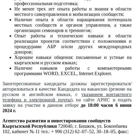
профессиональная подготовка;
Не менее трех лет опыта работы и знания в области
местного самоуправления и мобилизации сообществ;
Наличие опыта в области наращивания потенциала
местных сообществ и органов управления, а также
организации семинаров и тренингов;
Опыт работы и технические навыки в области
реализации проектов соответствии с положениями и
процедурами АБР и/или других международных
доноров;
Хорошие навыки общения: письменные и устные на
кыргызском и русском языках;
Наличие навыков работы с компьютерными
программами WORD, EXCEL, Internet Explorer.
Заинтересованные кандидаты должны зарегистрироваться/
авторизоваться в качестве Кандидата на вакансию
(резюме на
русском и английском языках, с
указанием контактного
телефона и
электронной почты
)
, на сайте АРИС и подать
заявку на участие в данном отборе
до 18:00
часов 6 июня
2024 г.
Агентство развития и инвестирования сообществ
Кыргызской Республики
720040, г. Бишкек, ул. Боконбаева
102, кабинет № 11
тел.: + 996 (312) 62–07–52, 30–18–05,
факс: