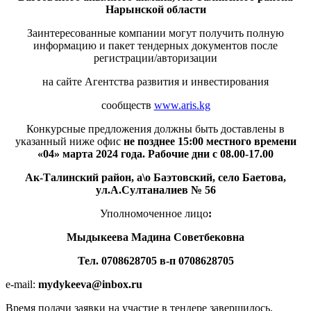
Нарынской области
Заинтересованные компании могут получить полную
информацию и пакет тендерных документов после
регистрации/авторизации
на сайте Агентства развития и инвестирования
сообществ
www.aris.kg
Конкурсные предложения должны быть доставлены в
указанный ниже офис
не позднее 15:00 местного времени
«04» марта 2024 года. Рабочие дни с 08.00-17.00
Ак-Талинский
район, а\о
Баэтовский
, село Баетова,
ул.А.Султаналиев № 56
Уполномоченное лицо
:
Мыдыкеева Мадина Советбековна
Тел. 0708628705
в-п 0708628705
e-mail:
mydykeeva@inbox.ru
Время подачи заявки на участие в тендере завершилось.