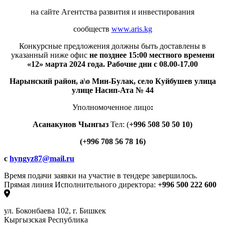
на сайте Агентства развития и инвестирования
сообществ
www.aris.kg
Конкурсные предложения должны быть доставлены в
указанный ниже офис
не позднее 15:00 местного времени
«12» марта 2024 года. Рабочие дни с 08.00-17.00
Нарынский район, а\о Мин-Булак,
село
Куйбушев улица
улице Насип-Ата № 44
Уполномоченное лицо
:
Асанакунов Чынгыз
Тел: (
+996
508 50 50 10
)
(+996
708 56 78 16
)
c
hyngyz87@mail.ru
Время подачи заявки на участие в тендере завершилось.
Прямая линия Исполнительного директора:
+996 500 222 600
ул. Боконбаева 102, г. Бишкек
Кыргызская Республика