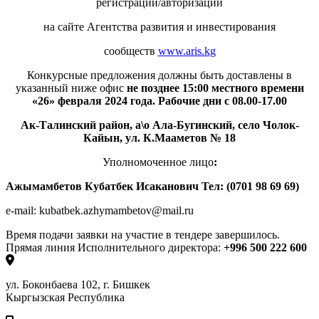
регистрации/авторизации
на сайте Агентства развития и инвестирования
сообществ
www.aris.kg
Конкурсные предложения должны быть доставлены в
указанный ниже офис
не позднее 15:00 местного времени
«26» февраля 2024 года. Рабочие дни с 08.00-17.00
Ак-Талинский
район, а\о
Ала-Бугинский
, село
Чолок-
Кайын
, ул.
К.Мааметов
№
18
Уполномоченное лицо
:
Ажымамбетов Кубатбек Исаканович Тел: (0701
98
69
69
)
e-mail: kubatbek.azhymambetov@mail.ru
Время подачи заявки на участие в тендере завершилось.
Прямая линия Исполнительного директора:
+996 500 222 600
ул. Боконбаева 102, г. Бишкек
Кыргызская Республика