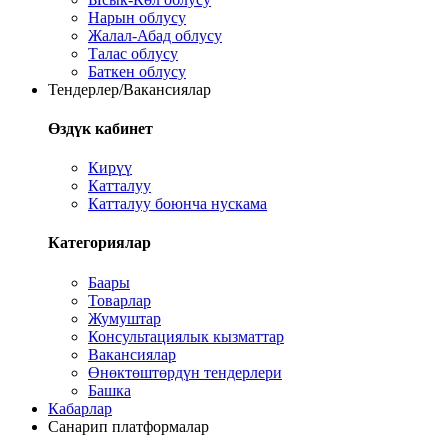
Нарын облусу
Жалал-Абад облусу
Талас облусу
Баткен облусу
Тендерлер/Вакансиялар
Өздүк кабинет
Кирүү
Катталуу
Катталуу боюнча нускама
Категориялар
Баары
Товарлар
Жумуштар
Консультациялык кызматтар
Вакансиялар
Өнөктөштөрдүн тендерлери
Башка
Кабарлар
Санарип платформалар