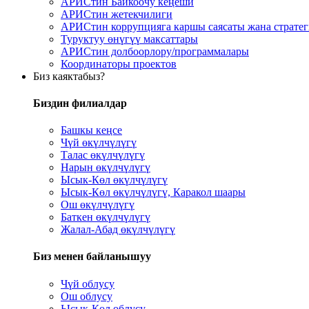
АРИСтин Байкоочу кеңеши
АРИСтин жетекчилиги
АРИСтин коррупцияга каршы саясаты жана страте
Туруктуу өнүгүү максаттары
АРИСтин долбоорлору/программалары
Координаторы проектов
Биз каяктабыз?
Биздин филиалдар
Башкы кеңсе
Чүй өкүлчүлүгү
Талас өкүлчүлүгү
Нарын өкүлчүлүгү
Ысык-Көл өкүлчүлүгү
Ысык-Көл өкүлчүлүгү, Каракол шаары
Ош өкүлчүлүгү
Баткен өкүлчүлүгү
Жалал-Абад өкүлчүлүгү
Биз менен байланышуу
Чүй облусу
Ош облусу
Ысык-Көл облусу