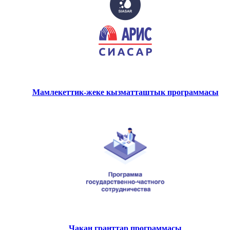
Мамлекеттик-жеке кызматташтык программасы
Чакан гранттар программасы