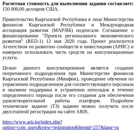
Расчетная стоимость для выполнения задания составляет:
150 000,00 долларов США.
Правительство Кыргызской Республики в лице Министерства
финансов Кыргызской Республики и Международная
ассоциация развития (МАР/ВБ) подписали Соглашение о
финансировании "Проекта регионального экономического
развития" (RED-1) 12 мая 2020 года. Проект реализуется
Агентством по развитию сообществ и инвестициям (АРИС) и
намерено использовать часть средств на консультационные
услуги.
Целью данного консультирования является создание
оперативного подразделения при Министерстве финансов
Кыргызской Республики (Минфин), проведение обучения по
управлению подразделением для соответствующего персонала
и оказание поддержки в устранении неполадок в течение
определенного периода после его создания для обеспечения
удовлетворительной работы платформ. Подробное
техническое задание (ТЗ) задание можно получить после
двухэтапной регистрации на сайте ARIS.
https://www.aris.kg/index.php?
option=com_users&view=registration&Itemid=257&lang=ru