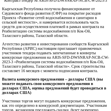
Контракт/Тендер № ARIS-SFD-DWSNRAP-NCB-СW-2023-3
Кыргызская Республика получила финансирование от
Саудовского фонда развития (СФР) на покрытие расходов
Проекта «Развитие сетей водоснабжения и санитарии в
сельской местности», и намеревается использовать часть
средств для осуществления платежей в рамках контракта на
Реабилитацию системы водоснабжения п/п Кок-Ой,
Таласского района, Таласской области.
Агентство развития и инвестирования сообществ Кыргызской
Республики (АРИС) настоящим приглашает правомочных
участников тендера подавать запечатанные в конверты
конкурсные предложения на ARIS-SFD-DWSNRAP-NCB-СW-
2023-3 «Реабилитация системы водоснабжения п/п Кок-Ой,
Таласского района, Таласской области». Срок строительства
составляет 16 месяцев с момента подписания контракта.
Валюта конкурсного предложения – доллары США (вы
можете подавать свои конкурсного предложения в
долларах США, оценка предложений будет проводиться в
долларах США)
Участники торгов могут подавать конкурсные предложения,
как это определено в конкурсной документации. Участникам
торгов, желающим предложить скидки, будет разрешено