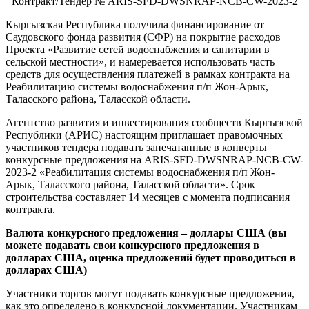
Контракт/Тендер № ARIS-SFD-DWSNRAP-NCB-СW-2023-2
Кыргызская Республика получила финансирование от
Саудовского фонда развития (СФР) на покрытие расходов
Проекта «Развитие сетей водоснабжения и санитарии в
сельской местности», и намеревается использовать часть
средств для осуществления платежей в рамках контракта на
Реабилитацию системы водоснабжения п/п Жон-Арык,
Таласского района, Таласской области.
Агентство развития и инвестирования сообществ Кыргызской
Республики (АРИС) настоящим приглашает правомочных
участников тендера подавать запечатанные в конверты
конкурсные предложения на ARIS-SFD-DWSNRAP-NCB-СW-
2023-2 «Реабилитация системы водоснабжения п/п Жон-
Арык, Таласского района, Таласской области». Срок
строительства составляет 14 месяцев с момента подписания
контракта.
Валюта конкурсного предложения – доллары США (вы
можете подавать свои конкурсного предложения в
долларах США, оценка предложений будет проводиться в
долларах США)
Участники торгов могут подавать конкурсные предложения,
как это определено в конкурсной документации. Участникам