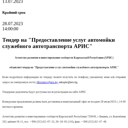
13.07.2023
Крайний срок
28.07.2023
14:00:00
Тендер на "Предоставление услуг автомойки
служебного автотранспорта АРИС"
Агентство развития и инвестирования сообществ Кыргызской Республики (АРИС)
объявляет тендер на "Предоставление услуг автомойки служебного автотранспорта АРИС"
Более подробную информацию по тендеру можете получить по телефону, указанному ниже или отправив
запрос на электронную почту
iRuslanov@aris.kg
,
zakupki@aris.kg
.
Тендерные документы будут доступны после регистрации на сайте АРИС
Конкурсные предложения должны быть доставлены в нижеуказанный офис не позднее 28
июля
2023
г., 14:00
местного времени.
Агентство развития и инвестирования сообществ Кыргызской Республики 720040, г. Бишкек, ул. Боконбаева
102, кабинет № 11, тел.: + 996 (312) 62–07–52, 30–18–05 (116), факс: + 996 (312) 62–47–48.