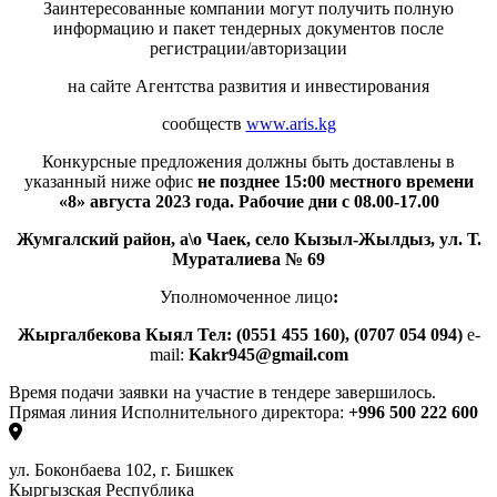
Заинтересованные компании могут получить полную
информацию и пакет тендерных документов после
регистрации/авторизации
на сайте Агентства развития и инвестирования
сообществ
www.aris.kg
Конкурсные предложения должны быть доставлены в
указанный ниже офис
не позднее 15:00 местного времени
«8» августа 2023 года. Рабочие дни с 08.00-17.00
Жумгалский район, а\о Чаек, село Кызыл-Жылдыз, ул.
Т.
Мураталиева № 69
Уполномоченное лицо
:
Жыргалбекова Кыял Тел: (0551 455 160
)
, (
0707 054 094)
e-
mail:
Kakr
945@
gmail
.
com
Время подачи заявки на участие в тендере завершилось.
Прямая линия Исполнительного директора:
+996 500 222 600
ул. Боконбаева 102, г. Бишкек
Кыргызская Республика