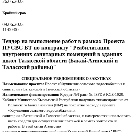
26.05.2023
Крайний срок
09.06.2023
11:00:00
Тендер на выполнение работ в рамках Проекта
ПУСВС БТ по контракту "Реабилитация
внутренних санитарных помещений в зданиях
школ Таласской области (Бакай-Атинский и
Таласский районы)"
СПЕЦИАЛЬНОЕ УВЕДОМЛЕНИЕ О ЗАКУПКАХ
Наименование проекта:
Проект «Улучшения сельского водоснабжения и
санитарии в Баткенской и Таласской областях».
Наименование финансирования:
Кредит №/Грант №: ISFD # KGZ-1020;
Кабинет Министров Кыргызской Республики получило финансирование от
Исламского Банка Развития (ИБР) на покрытие расходов проекта
«Улучшения сельского водоснабжения и
санитарии в Баткенской и Таласской областях», и намеревается использовать
часть средств для осуществления платежей в рамках контракта на
работы. В этой связи Агентство
развития и инвестирования сообществ Кыргызской Республики (АРИС)