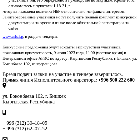
участников, как это определено в Руководстве по закупкам. Кроме того,
ознакомьтесь с пунктами 1.18-21, в
которых изложена политика ИБР относительно конфликта интересов.
Заинтересованные участники могут получить полный комплект конкурсной
документации на русском языке после обязательной регистрации на
сайте
www
.
aris
.
kg
, в разделе тендеры.
Конкурсные
предложения будут вскрыты в присутствии участников,
пожелавших присутствовать, 9 июня 2023
года
, 11.00 (местное время)
в
Центральном офисе АРИС по адресу: Кыргызская Республика, г. Бишкек, ул.
Боконбаева 102, конференц-зал.
Время подачи заявки на участие в тендере завершилось.
Прямая линия Исполнительного директора:
+996 500 222 600
ул. Боконбаева 102, г. Бишкек
Кыргызская Республика
+ 996 (312) 30–18–05
+ 996 (312) 62–07–52