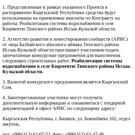
1. Представленные в рамках указанного Проекта в
распоряжение Кыргызской Республики средства будут
использованы на приемлемые выплаты по Контракту на
работы: Реабилитация системы водоснабжения в селе
Кюрментю Тюпского района Иссык-Кульской области.
2. Агентство развития и инвестирования сообществ (АРИС)
от лица Балбайского айылного аймака Тюпского района
Иссык-Кульской области приглашает участников подать
запечатанные конкурсные предложения для выполнения
следующих строительных работ:
Реабилитация системы
водоснабжения в селе Кюрментю Тюпского района Иссык-
Кульской области.
3. Валютой конкурсного предложения является Кыргызский
Сом.
4. Заинтересованные участники могут получить
дополнительную информацию и ознакомиться с тендерной
документацией в офисе АРИС по следующему адресу:
Кыргызская Республика, г. Бишкек, ул. Боконбаева 102, отдел
закупок,
тел: +996(312) 62-07-52, факс: +996(312) 62-47-48,