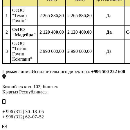
ОсОО
1
"Темир
2 265 886,80
2 265 886,80
Да
Групп"
ОсОО
2
2 120 400,00
2 120 400,00
Да
С
"Мадейра"
ОсОО
"Титан
3
2 990 600,00
2 990 600,00
Да
Групп
Компани"
Прямая линия Исполнительного директора:
+996 500 222 600
Боконбаев көч. 102, Бишкек
Кыргыз Республикасы
+ 996 (312) 30–18–05
+ 996 (312) 62–07–52