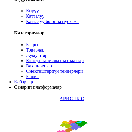
Кирүү
Катталуу
Катталуу боюнча нускама
Категориялар
Баары
Товарлар
Жумуштар
Консультациялык кызматтар
Вакансиялар
Өнөктөштөрдүн тендерлери
Башка
Кабарлар
Санарип платформалар
АРИС ГИС