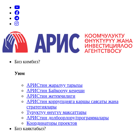
Биз кимбиз?
Уюм
АРИСтин жаралуу тарыхы
АРИСтин Байкоочу кеңеши
АРИСтин жетекчилиги
АРИСтин коррупцияга каршы саясаты жана
стратегиялары
Туруктуу өнүгүү максаттары
АРИСтин долбоорлору/программалары
Координаторы проектов
Биз каяктабыз?