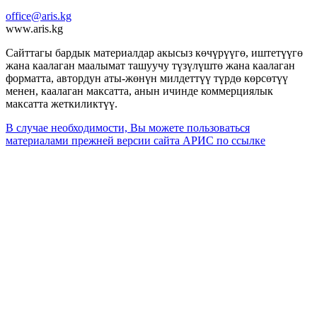
office@aris.kg
www.aris.kg
Сайттагы бардык материалдар акысыз көчүрүүгө, иштетүүгө
жана каалаган маалымат ташуучу түзүлүштө жана каалаган
форматта, автордун аты-жөнүн милдеттүү түрдө көрсөтүү
менен, каалаган максатта, анын ичинде коммерциялык
максатта жеткиликтүү.
В случае необходимости, Вы можете пользоваться
материалами прежней версии сайта АРИС по ссылке