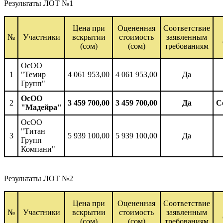
Результаты ЛОТ №1
Цена при
Оцененная
Соответствие
№
Участники
вскрытии
стоимость
заявленным
(сом)
(сом)
требованиям
ОсОО
1
"Темир
4 061 953,00
4 061 953,00
Да
Групп"
ОсОО
2
3 459 700,00
3 459 700,00
Да
С
"Мадейра"
ОсОО
"Титан
3
5 939 100,00
5 939 100,00
Да
Групп
Компани"
Результаты ЛОТ №2
Цена при
Оцененная
Соответствие
№
Участники
вскрытии
стоимость
заявленным
(сом)
(сом)
требованиям