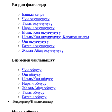
Биздин филиалдар
Башкы кеңсе
Чүй өкүлчүлүгү
Талас өкүлчүлүгү
Нарын өкүлчүлүгү
Ысык-Көл өкүлчүлүгү
Ысык-Көл өкүлчүлүгү, Каракол шаары
Ош өкүлчүлүгү
Баткен өкүлчүлүгү
Жалал-Абад өкүлчүлүгү
Биз менен байланышуу
Чүй облусу
Ош облусу
Ысык-Көл облусу
Нарын облусу
Жалал-Абад облусу
Талас облусу
Баткен облусу
Тендерлер/Вакансиялар
Өздүк кабинет