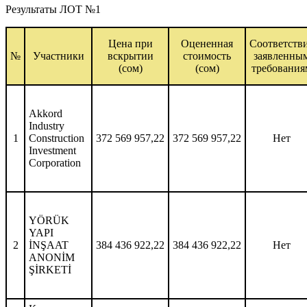
Результаты ЛОТ №1
Цена при
Оцененная
Соответств
№
Участники
вскрытии
стоимость
заявленны
(сом)
(сом)
требования
Akkord
Industry
1
Construction
372 569 957,22
372 569 957,22
Нет
Investment
Corporation
YÖRÜK
YAPI
2
İNŞAAT
384 436 922,22
384 436 922,22
Нет
ANONİM
ŞİRKETİ