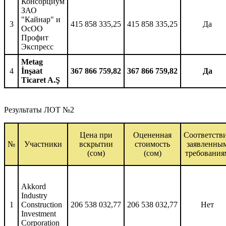
Консорциум
ЗАО
"Кайнар" и
3
415 858 335,25
415 858 335,25
Да
ОсОО
Профит
Экспресс
Metag
4
İnşaat
367 866 759,82
367 866 759,82
Да
Ticaret A.Ş
Результаты ЛОТ №2
Цена при
Оцененная
Соответств
№
Участники
вскрытии
стоимость
заявленны
(сом)
(сом)
требования
Akkord
Industry
1
Construction
206 538 032,77
206 538 032,77
Нет
Investment
Corporation