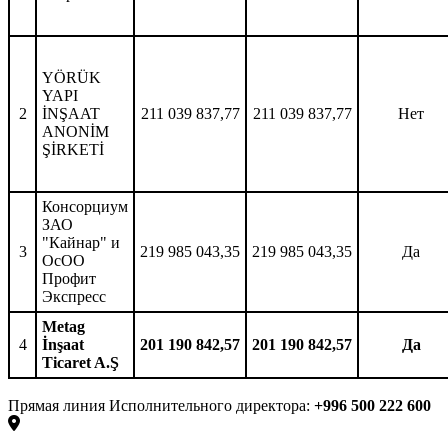
YÖRÜK
YAPI
2
İNŞAAT
211 039 837,77
211 039 837,77
Нет
ANONİM
ŞİRKETİ
Консорциум
ЗАО
"Кайнар" и
3
219 985 043,35
219 985 043,35
Да
ОсОО
Профит
Экспресс
Metag
4
İnşaat
201 190 842,57
201 190 842,57
Да
Ticaret A.Ş
Прямая линия Исполнительного директора:
+996 500 222 600