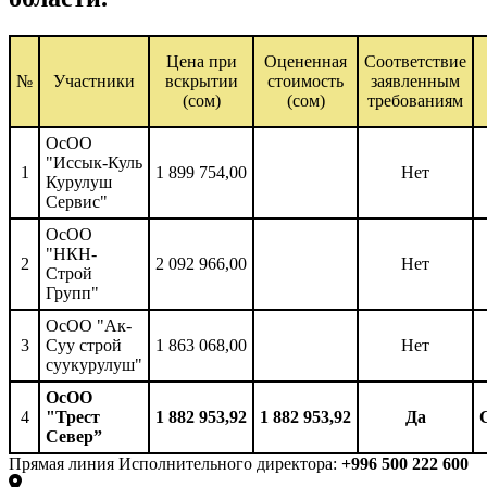
Цена при
Оцененная
Соответствие
№
Участники
вскрытии
стоимость
заявленным
(сом)
(сом)
требованиям
ОсОО
"Иссык-Куль
1
1 899 754,00
Нет
Курулуш
Сервис"
ОсОО
"НКН-
2
2 092 966,00
Нет
Строй
Групп"
ОсОО "Ак-
3
Суу строй
1 863 068,00
Нет
суукурулуш"
ОсОО
4
"Трест
1 882 953,92
1 882 953,92
Да
Север”
Прямая линия Исполнительного директора:
+996 500 222 600