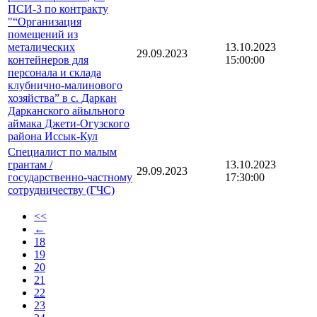
ПСИ-3 по контракту
"“Организация
помещений из
металических
13.10.2023
29.09.2023
контейнеров для
15:00:00
персонала и склада
клубнично-малинового
хозяйства” в с. Даркан
Дарканского айыльного
аймака Джети-Огузского
района Иссык-Кул
Специалист по малым
грантам /
13.10.2023
29.09.2023
государственно-частному
17:30:00
сотрудничеству (ГЧС)
<<
←
18
19
20
21
22
23