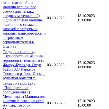
игольная швейная
машина челночного
стежка для легких,
средних материалов2)
18.10.2023
03.10.2023
Одно игольная машина
15:00:00
челночного стежка с
плоской платформой,
нижним транспортером и
встроенным
серводвигателем3)
Стачива
Тендер на поставку
"Приобретение машины
зерноочистительные в с.
17.10.2023
Жылуу-Булак ул. Омур
03.10.2023
14:00:00
№25/1 АО Каркыра
Тюпского района Иссык-
Кульской области “"
Тендер на поставку
"Приобретение
оборудования 1)
Мельница,2) Машина для
очистки пшеницыв село
17.10.2023
03.10.2023
Ак-Тал, Тоголок-
15:00:00