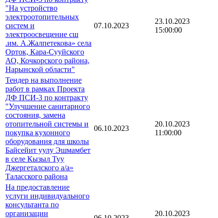
"На устройство
электроотопительных
23.10.2023
систем и
07.10.2023
15:00:00
электроосвещение сш
.им. А.Жалпетекова» села
Орток, Кара-Сууйского
АО, Кочкорского района,
Нарынской области"
Тендер на выполнение
работ в рамках Проекта
ДФ ПСИ-3 по контракту
"Улучшение санитарного
состояния, замена
отопительной системы и
20.10.2023
06.10.2023
покупка кухонного
11:00:00
оборудования для школы
Байсейит уулу Эшмамбет
в селе Кызыл Туу
Джергеталского а/а»
Таласского района
На предоставление
услуги индивидуального
консультанта по
организации
20.10.2023
06.10.2023