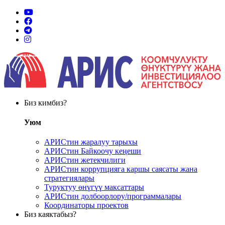
Биз кимбиз?
Уюм
АРИСтин жаралуу тарыхы
АРИСтин Байкоочу кеңеши
АРИСтин жетекчилиги
АРИСтин коррупцияга каршы саясаты жана
стратегиялары
Туруктуу өнүгүү максаттары
АРИСтин долбоорлору/программалары
Координаторы проектов
Биз каяктабыз?