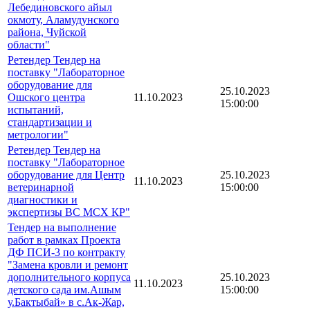
Лебединовского айыл
окмоту, Аламудунского
района, Чуйской
области"
Ретендер Тендер на
поставку "Лабораторное
оборудование для
25.10.2023
Ошского центра
11.10.2023
15:00:00
испытаний,
стандартизации и
метрологии"
Ретендер Тендер на
поставку "Лабораторное
оборудование для Центр
25.10.2023
11.10.2023
ветеринарной
15:00:00
диагностики и
экспертизы ВС МСХ КР"
Тендер на выполнение
работ в рамках Проекта
ДФ ПСИ-3 по контракту
"Замена кровли и ремонт
дополнительного корпуса
25.10.2023
11.10.2023
детского сада им.Ашым
15:00:00
у.Бактыбай» в с.Ак-Жар,