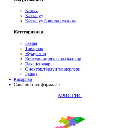
Кирүү
Катталуу
Катталуу боюнча нускама
Категориялар
Баары
Товарлар
Жумуштар
Консультациялык кызматтар
Вакансиялар
Өнөктөштөрдүн тендерлери
Башка
Кабарлар
Санарип платформалар
АРИС ГИС