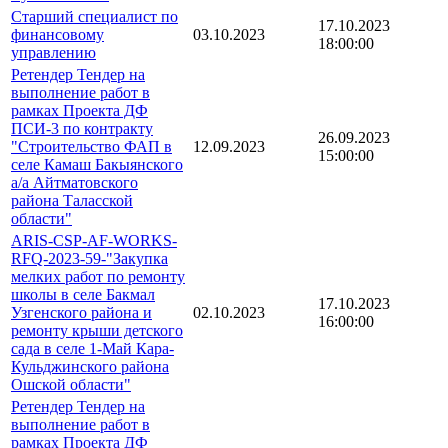
Старший специалист по
17.10.2023
финансовому
03.10.2023
18:00:00
управлению
Ретендер Тендер на
выполнение работ в
рамках Проекта ДФ
ПСИ-3 по контракту
26.09.2023
"Строительство ФАП в
12.09.2023
15:00:00
селе Камаш Бакыянского
а/а Айтматовского
района Таласской
области"
ARIS-CSP-AF-WORKS-
RFQ-2023-59-"Закупка
мелких работ по ремонту
школы в селе Бакмал
17.10.2023
Узгенского района и
02.10.2023
16:00:00
ремонту крыши детского
сада в селе 1-Май Кара-
Кульджинского района
Ошской области"
Ретендер Тендер на
выполнение работ в
рамках Проекта ДФ