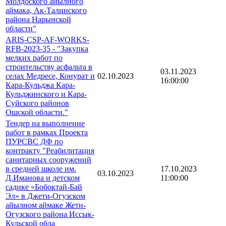
Молдоского айылного
аймака, Ак-Талинского
района Нарынской
области"
ARIS-CSP-AF-WORKS-
RFB-2023-35 - "Закупка
мелких работ по
строительству асфальта в
03.11.2023
селах Медресе, Конурат и
02.10.2023
16:00:00
Кара-Кульджа Кара-
Кульджинского и Кара-
Суйского районов
Ошской области."
Тендер на выполнение
работ в рамках Проекта
ПУРСВС ДФ по
контракту "Реабилитация
санитарных сооружений
в средней школе им.
17.10.2023
03.10.2023
Д.Иманова и детском
11:00:00
садике «Бобоктай-Бай
Эл» в Джети-Огузском
айылном аймаке Жети-
Огузского района Иссык-
Кульской обла