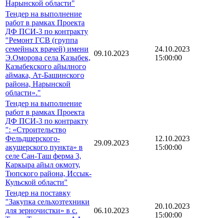
Нарынской области"
Тендер на выполнение
работ в рамках Проекта
ДФ ПСИ-3 по контракту
"Ремонт ГСВ (группа
семейных врачей) имени
24.10.2023
09.10.2023
Э.Оморова села Казыбек,
15:00:00
Казыбекского айылного
аймака, Ат-Башинского
района, Нарынской
области»."
Тендер на выполнение
работ в рамках Проекта
ДФ ПСИ-3 по контракту
": «Строительство
Фельдшерского-
12.10.2023
29.09.2023
акушерского пункта» в
15:00:00
селе Сан-Таш ферма 3,
Каркыра айыл окмоту,
Тюпского района, Иссык-
Кульской области"
Тендер на поставку
"Закупка сельхозтехники
20.10.2023
для зерночистки» в с.
06.10.2023
15:00:00