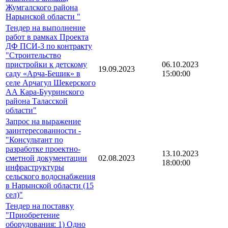
Жумгалского района
Нарынской области "
Тендер на выполнение
работ в рамках Проекта
ДФ ПСИ-3 по контракту
"Строительство
пристройки к детскому
06.10.2023
19.09.2023
саду «Арча-Бешик» в
15:00:00
селе Арчагул Шекерского
АА Кара-Бууринского
района Таласской
области"
Запрос на выражение
заинтересованности -
"Консультант по
разработке проектно-
13.10.2023
сметной документации
02.08.2023
18:00:00
инфраструктуры
сельского водоснабжения
в Нарынской области (15
сел)"
Тендер на поставку
"Приобретение
оборудования: 1) Одно