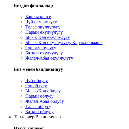
Биздин филиалдар
Башкы кеңсе
Чүй өкүлчүлүгү
Талас өкүлчүлүгү
Нарын өкүлчүлүгү
Ысык-Көл өкүлчүлүгү
Ысык-Көл өкүлчүлүгү, Каракол шаары
Ош өкүлчүлүгү
Баткен өкүлчүлүгү
Жалал-Абад өкүлчүлүгү
Биз менен байланышуу
Чүй облусу
Ош облусу
Ысык-Көл облусу
Нарын облусу
Жалал-Абад облусу
Талас облусу
Баткен облусу
Тендерлер/Вакансиялар
Өздүк кабинет