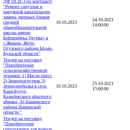
ДФ ПСИ-3 по контракту
"Ремонт санузлов и
наружной канализации,
замена дверных блоков
24.10.2023
средней
10.10.2023
14:00:00
общеобразовательной
школы имени
Бейшенбека Укуева» в
с.Жениш, Жети-
Огузского района Ысык-
Кульской области"
Тендер на поставку
"Приобретение
сельскохозяйственной
техники: 1) Масло пресс
2) Зернопогрузчик 3)
25.10.2023
Зернодробилка в село
10.10.2023
15:00:00
Кара-Булун,
Казыбекского айылного
аймака, Ат-Башинского
района Нарынской
области "
Тендер на поставку
"Приобретение
спецтехники для вывоза