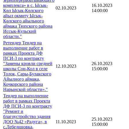
зерноперерабатывающего
комплекса» в с. Ысык-
16.10.2023
02.10.2023
Көл Ысык-Көлского
14:00:00
айыл окмөту Ысык-
Көлского айыльного
аймака Тюпского района
Иссык-Кульский
области."
Ретендер Тендер на
выполнение работ в
рамках Проекта ДФ
ПСИ-3 по контракту
"Замены кровли средней
26.10.2023
12.10.2023
школы Сон-Кол в селе
15:00:00
Толок, Сары-Булакского
Айылного аймака,
Кочкорского района
Нарынской области»."
Тендер на выполнение
работ в рамках Проекта
ДФ ПСИ-3 по контракту
"Ремонт и
благоустройство здания
25.10.2023
ДОО №42 «Радуга», в
11.10.2023
15:00:00
с.Лебединовка,