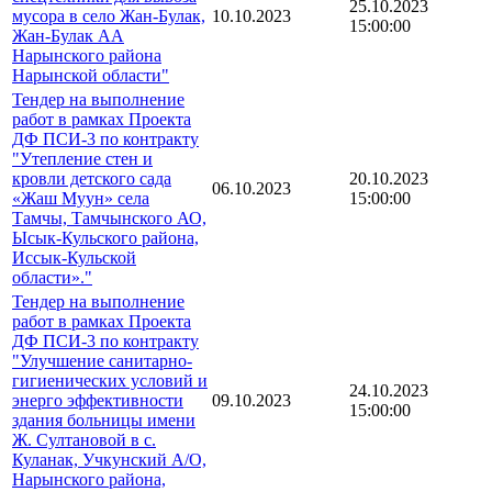
25.10.2023
мусора в село Жан-Булак,
10.10.2023
15:00:00
Жан-Булак АА
Нарынского района
Нарынской области"
Тендер на выполнение
работ в рамках Проекта
ДФ ПСИ-3 по контракту
"Утепление стен и
кровли детского сада
20.10.2023
06.10.2023
«Жаш Муун» села
15:00:00
Тамчы, Тамчынского АО,
Ысык-Кульского района,
Иссык-Кульской
области»."
Тендер на выполнение
работ в рамках Проекта
ДФ ПСИ-3 по контракту
"Улучшение санитарно-
гигиенических условий и
24.10.2023
энерго эффективности
09.10.2023
15:00:00
здания больницы имени
Ж. Султановой в с.
Куланак, Учкунский А/О,
Нарынского района,