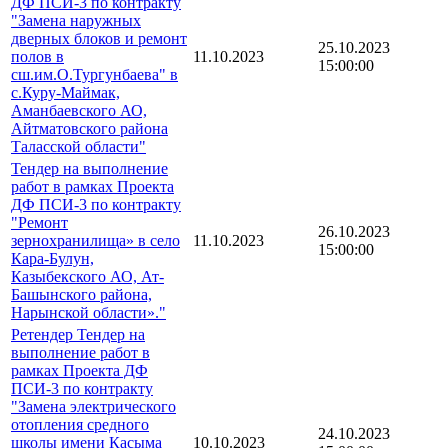
ДФ ПСИ-3 по контракту
"Замена наружных
дверных блоков и ремонт
25.10.2023
полов в
11.10.2023
15:00:00
сш.им.О.Тургунбаева" в
с.Куру-Маймак,
Аманбаевского АО,
Айтматовского района
Таласской области"
Тендер на выполнение
работ в рамках Проекта
ДФ ПСИ-3 по контракту
"Ремонт
26.10.2023
зернохранилища» в село
11.10.2023
15:00:00
Кара-Булун,
Казыбекского АО, Ат-
Башынского района,
Нарынской области»."
Ретендер Тендер на
выполнение работ в
рамках Проекта ДФ
ПСИ-3 по контракту
"Замена электрического
отопления средного
24.10.2023
школы имени Касыма
10.10.2023