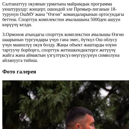
Салтанаттуу окуянын урматына майрамдык программа
уюштурулду: концерт, ошондой эле Премьер-лиганын 18-
турунун ОшМУ жана "Өзгөн" командаларынын ортосундагы
беттеш. Спорттук комплекстин ачылышына 5000ден ашуун
көрүүчү келди.
З.Ормонов атындагы спорттук комплекстин ачылышы Өзгөн
шаарынын тургундары үчүн гана эмес, бүткүл Ош облусу
үчүн маанилүү окуя болду. Жаңы объект жаштарды өзүнө
тартуучу борборго, спорттук жетишкендиктерге жетүүчү
жайга жана аймактын үзгүлтүксүз өнүгүүсүнүн символуна
айланууга тийиш.
Фото галерея