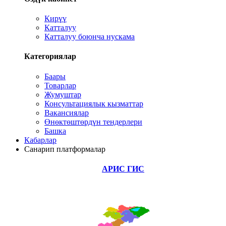
Кирүү
Катталуу
Катталуу боюнча нускама
Категориялар
Баары
Товарлар
Жумуштар
Консультациялык кызматтар
Вакансиялар
Өнөктөштөрдүн тендерлери
Башка
Кабарлар
Санарип платформалар
АРИС ГИС