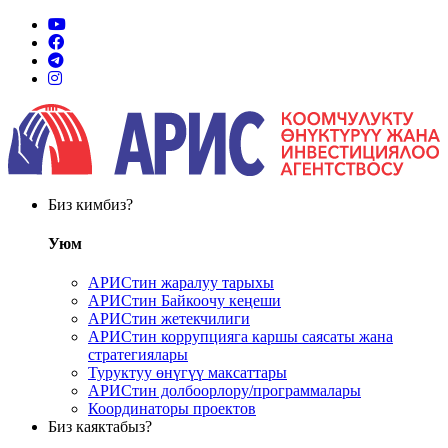
Биз кимбиз?
Уюм
АРИСтин жаралуу тарыхы
АРИСтин Байкоочу кеңеши
АРИСтин жетекчилиги
АРИСтин коррупцияга каршы саясаты жана
стратегиялары
Туруктуу өнүгүү максаттары
АРИСтин долбоорлору/программалары
Координаторы проектов
Биз каяктабыз?