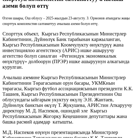
аземи болуп өттү
Өзгөн шаары, Ош облусу – 2025-жылдын 23-августу. З. Ормонов атындагы жаңы
спорттук комплекстин салтанаттуу ачылыш аземи болуп өттү.
Спорттук объект, Кыргыз Республикасынын Министрлер
Кабинетинин, Дүйнөлүк Банк тарабынан каржыланган,
Кыргыз Республикасынын Коомчулукту өнүктүрүү жана
инвестициялоо агентствосу (АРИС) ишке ашыруучу
агентство болуп саналган «Региондук экономикалык
өнүктүрүү» долбоорун (ПРЭР) ишке ашыруунун алкагында
курулган.
Ачылыш аземине Кыргыз Республикасынын Министрлер
Кабинетинин Төрагасынын орун басары, УКМКнын
төрагасы, Кыргыз футбол ассоциациясынын президенти К.К.
Ташиев, Кыргыз Республикасынын Президентинин Ош
облусундагы ыйгарым укуктуу өкүлү Э.Н. Жантаев,
Дүйнөлүк банктын өкүлү Т. Жукушева, АРИСтин Аткаруучу
директору М. Д. Наспеков, ошондой эле Кыргыз
Республикасынын Жогорку Кеңешинин депутаттары жана
башка расмий адамдар катышты.
М.Д. Наспеков өзүнүн презентациясында Министрлер
Кабинетинин Төрагасынын орун басары К.К. Ташиевди