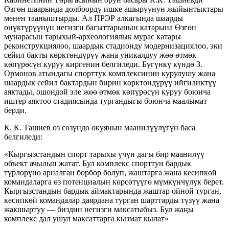
Өзгөн шаарында долбоорду ишке ашыруунун жыйынтыктары
менен тааныштырды. Ал ПРЭР алкагында шаарды
өнүктүрүүнүн негизги багыттарынын катарына Өзгөн
мунарасын тарыхый-археологиялык мурас катары
реконструкциялоо, шаардык стадионду модернизациялоо, эки
сейил бакты көрктөндүрүү жана уникалдуу жөө өтмөк
көпүрөсүн куруу киргенин белгиледи. Бүгүнкү күндө З.
Ормонов атындагы спорттук комплексинин курулушу жана
шаардык сейил бактардын бирин көрктөндүрүү ийгиликтүү
аяктады, ошондой эле жөө өтмөк көпүрөсүн куруу боюнча
иштер аяктоо стадиясында тургандыгы боюнча маалымат
берди.
К. К. Ташиев өз сөзүндө окуянын маанилүүлүгүн баса
белгиледи:
«Кыргызстандын спорт тарыхы үчүн дагы бир маанилүү
объект ачылып жатат. Бул комплекс спорттун бардык
түрлөрүнө арналган борбор болуп, жаштарга жана кесипкөй
командаларга өз потенциалын көрсөтүүгө мүмкүнчүлүк берет.
Кыргызстандын бардык аймактарында жаштар ойной турган,
кесипкөй командалар даярдана турган шарттарды түзүү жана
жакшыртуу — биздин негизги максатыбыз. Бул жаңы
комплекс дал ушул максаттарга кызмат кылат»