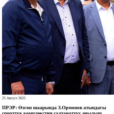
25 Август 2025
ПРЭР: Өзгөн шаарында З.Ормонов атындагы
спорттук комплекстин салтанаттуу ачылыш