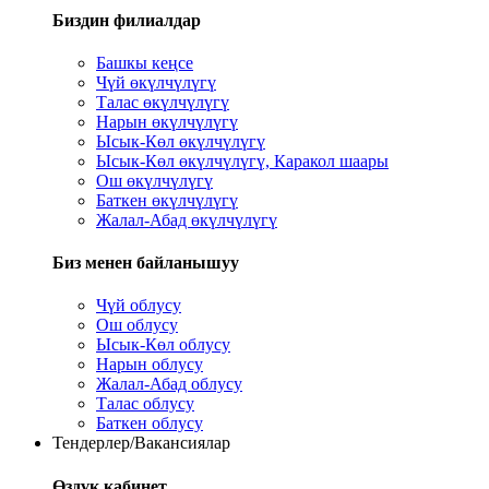
Биздин филиалдар
Башкы кеңсе
Чүй өкүлчүлүгү
Талас өкүлчүлүгү
Нарын өкүлчүлүгү
Ысык-Көл өкүлчүлүгү
Ысык-Көл өкүлчүлүгү, Каракол шаары
Ош өкүлчүлүгү
Баткен өкүлчүлүгү
Жалал-Абад өкүлчүлүгү
Биз менен байланышуу
Чүй облусу
Ош облусу
Ысык-Көл облусу
Нарын облусу
Жалал-Абад облусу
Талас облусу
Баткен облусу
Тендерлер/Вакансиялар
Өздүк кабинет