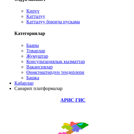
Кирүү
Катталуу
Катталуу боюнча нускама
Категориялар
Баары
Товарлар
Жумуштар
Консультациялык кызматтар
Вакансиялар
Өнөктөштөрдүн тендерлери
Башка
Кабарлар
Санарип платформалар
АРИС ГИС