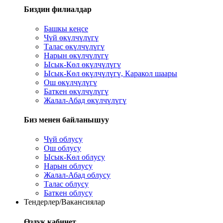
Биздин филиалдар
Башкы кеңсе
Чүй өкүлчүлүгү
Талас өкүлчүлүгү
Нарын өкүлчүлүгү
Ысык-Көл өкүлчүлүгү
Ысык-Көл өкүлчүлүгү, Каракол шаары
Ош өкүлчүлүгү
Баткен өкүлчүлүгү
Жалал-Абад өкүлчүлүгү
Биз менен байланышуу
Чүй облусу
Ош облусу
Ысык-Көл облусу
Нарын облусу
Жалал-Абад облусу
Талас облусу
Баткен облусу
Тендерлер/Вакансиялар
Өздүк кабинет