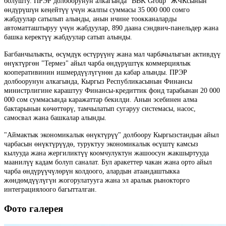
болушту. ПРЭР долбоорунун алкагында "BBK Group" ЖЧКсынын
өндүрүшүн кеңейтүү үчүн жалпы суммасы 35 000 000 сомго
жабдуулар сатылып алынды, анын ичине тоокканаларды
автоматташтыруу үчүн жабдуулар, 890 даана сэндвич-панельдер жана
башка керектүү жабдуулар сатып алынды.
Багбанчылыкты, өсүмдүк өстүрүүнү жана мал чарбачылыгын активдүү
өнүктүргөн "Термез" айыл чарба өндүрүштүк коммерциялык
кооперативинин ишмердүүлүгүнөн да кабар алынды. ПРЭР
долбоорунун алкагында, Кыргыз Республикасынын Финансы
министрлигине караштуу Финансы-кредиттик фонд тарабынан 20 000
000 сом суммасында каражаттар бекилди. Анын эсебинен алма
бактарынын көчөттөрү, тамчылатып сугаруу системасы, насос,
самосвал жана башкалар алынды.
"Аймактык экономикалык өнүктүрүү" долбоору Кыргызстандын айыл
чарбасын өнүктүрүүдө, туруктуу экономикалык өсүштү камсыз
кылууда жана жергиликтүү коомчулуктун жашоосун жакшыртууда
маанилүү кадам болуп саналат. Бул аракеттер чакан жана орто айыл
чарба өндүрүүчүлөрүн колдоого, алардын атаандаштыкка
жөндөмдүүлүгүн жогорулатууга жана эл аралык рынокторго
интеграциялоого багытталган.
Фото галерея