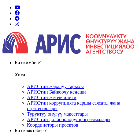
Биз кимбиз?
Уюм
АРИСтин жаралуу тарыхы
АРИСтин Байкоочу кеңеши
АРИСтин жетекчилиги
АРИСтин коррупцияга каршы саясаты жана
стратегиялары
Туруктуу өнүгүү максаттары
АРИСтин долбоорлору/программалары
Координаторы проектов
Биз каяктабыз?