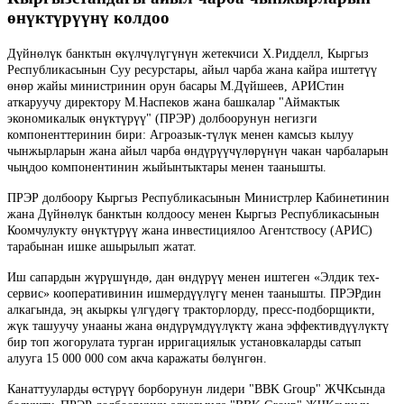
өнүктүрүүнү колдоо
Дүйнөлүк банктын өкүлчүлүгүнүн жетекчиси Х.Ридделл, Кыргыз
Республикасынын Суу ресурстары, айыл чарба жана кайра иштетүү
өнөр жайы министринин орун басары М.Дүйшеев, АРИСтин
аткаруучу директору М.Наспеков жана башкалар "Аймактык
экономикалык өнүктүрүү" (ПРЭР) долбоорунун негизги
компоненттеринин бири: Агроазык-түлүк менен камсыз кылуу
чынжырларын жана айыл чарба өндүрүүчүлөрүнүн чакан чарбаларын
чыңдоо компонентинин жыйынтыктары менен таанышты.
ПРЭР долбоору Кыргыз Республикасынын Министрлер Кабинетинин
жана Дүйнөлүк банктын колдоосу менен Кыргыз Республикасынын
Коомчулукту өнүктүрүү жана инвестициялоо Агентствосу (АРИС)
тарабынан ишке ашырылып жатат.
Иш сапардын жүрүшүндө, дан өндүрүү менен иштеген «Элдик тех-
сервис» кооперативинин ишмердүүлүгү менен таанышты. ПРЭРдин
алкагында, эң акыркы үлгүдөгү тракторлорду, пресс-подборщикти,
жүк ташуучу унааны жана өндүрүмдүүлүктү жана эффективдүүлүктү
бир топ жогорулата турган ирригациялык установкаларды сатып
алууга 15 000 000 сом акча каражаты бөлүнгөн.
Канаттууларды өстүрүү борборунун лидери "BBK Group" ЖЧКсында