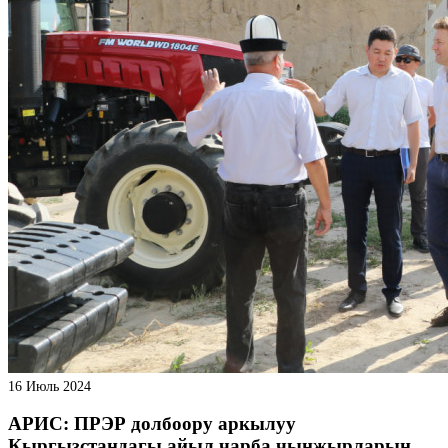
16 Июль 2024
АРИС: ПРЭР долбоору аркылуу
Кыргызстандагы айыл чарба чынжырларын