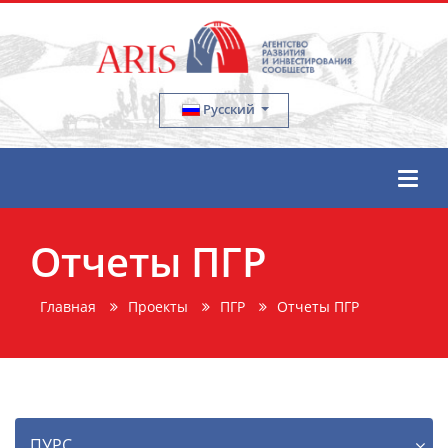
Русский
Отчеты ПГР
Главная
Проекты
ПГР
Отчеты ПГР
ПУРС