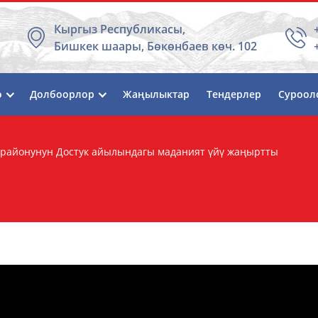
Кыргыз Республикасы,
Бишкек шаары, Бөкөнбаев көч. 102
ө
Долбоорлор
Жаңылыктар
Тендерлер
Суроол
районунун Достук айылындагы маданият үйү жаңыртты