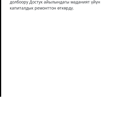
долбоору Достук айылындагы маданият үйүн
капиталдык ремонттон өткөрдү.