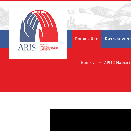
Башкы бет
Биз жөнүнд
Башкы
АРИС Нарын 