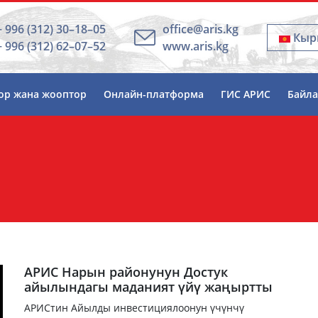
+ 996 (312) 30–18–05
office@aris.kg
Кыр
+ 996 (312) 62–07–52
www.aris.kg
ор жана жооптор
Онлайн-платформа
ГИС АРИС
Байл
АРИС Нарын районунун Достук
айылындагы маданият үйү жаңыртты
АРИСтин Айылды инвестициялоонун үчүнчү