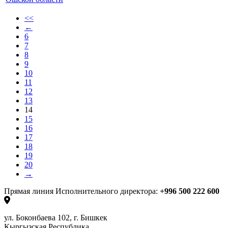
<<
←
6
7
8
9
10
11
12
13
14
15
16
17
18
19
20
→
Прямая линия Исполнительного директора:
+996 500 222 600
ул. Боконбаева 102, г. Бишкек
Кыргызская Республика