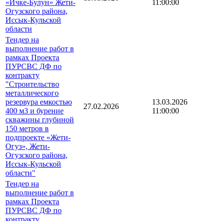
«Ичке-Булун» Жети-
11:00:00
Огузского района,
Иссык-Кульской
области
Тендер на
выполнение работ в
рамках Проекта
ПУРСВС ДФ по
контракту
"Строительство
металлического
резервура емкостью
13.03.2026
27.02.2026
400 м3 и бурение
11:00:00
скважины глубиной
150 метров в
подпроекте «Жети-
Огуз», Жети-
Огузского района,
Иссык-Кульской
области"
Тендер на
выполнение работ в
рамках Проекта
ПУРСВС ДФ по
контракту