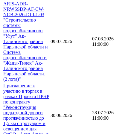
ARIS-ADB-
NRWSSDP-AF-CW-
NCB-2026-DLI-1-03
"Строительство
системы
водоснабжения п/п
"Угут" Ак-
07.08.2026
Талинского района
09.07.2026
11:00:00
Нарынской области и
Система
водоснабжения п/п и
"Жаны-Тилек" Ак-
Талинского района
Нарынской области.
(2 лота)"
Приглашение к
участию в торгах в
рамках Проекта ПРЭР
по контракту
"Реконструкция
подъездной дороги
28.07.2026
30.06.2026
протяжённостью до
11:00:00
1,5 км с тротуаром и
освещением для