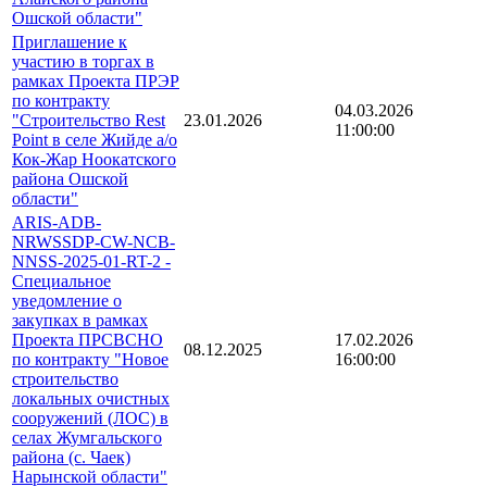
Ошской области"
Приглашение к
участию в торгах в
рамках Проекта ПРЭР
по контракту
04.03.2026
"Строительство Rest
23.01.2026
11:00:00
Point в селе Жийде а/о
Кок-Жар Ноокатского
района Ошской
области"
ARIS-ADB-
NRWSSDP-CW-NCB-
NNSS-2025-01-RT-2 -
Специальное
уведомление о
закупках в рамках
Проекта ПРСВСНО
17.02.2026
08.12.2025
по контракту "Новое
16:00:00
строительство
локальных очистных
сооружений (ЛОС) в
селах Жумгальского
района (с. Чаек)
Нарынской области"