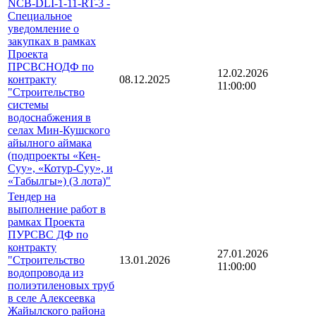
NCB-DLI-1-11-RT-3 -
Специальное
уведомление о
закупках в рамках
Проекта
ПРСВСНОДФ по
12.02.2026
контракту
08.12.2025
11:00:00
"Строительство
системы
водоснабжения в
селах Мин-Кушского
айылного аймака
(подпроекты «Кең-
Суу», «Котур-Суу», и
«Табылгы») (3 лота)"
Тендер на
выполнение работ в
рамках Проекта
ПУРСВС ДФ по
контракту
27.01.2026
"Строительство
13.01.2026
11:00:00
водопровода из
полиэтиленовых труб
в селе Алексеевка
Жайылского района