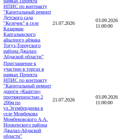
рамках Проекта
НПИС по контракту
"Капитальный ремонт
Детского сада
03.09.2026
"Келечек" в селе
21.07.2026
11:00:00
Казарман
Каргалыкского
айылного аймака
Тогуз-Тороуского
района Джалал-
Абдаской области"
Приглашение к
участию в торгах в
рамках Проекта
НПИС по контракту
"Капитальный ремонт
дороги «Кыргоо»
протяженностью 2
03.09.2026
21.07.2026
200м по
11:00:00
ул.Эгембердиева в
селе Момбекова
Момбековского А.А.
Ноокенского района
Джалал-Абдаской
области"