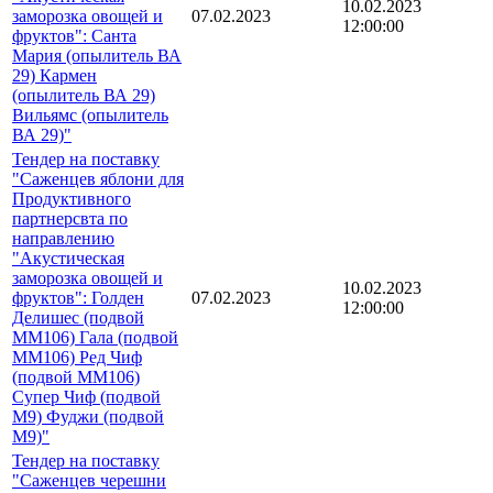
10.02.2023
заморозка овощей и
07.02.2023
12:00:00
фруктов": Санта
Мария (опылитель ВА
29) Кармен
(опылитель ВА 29)
Вильямс (опылитель
ВА 29)"
Тендер на поставку
"Саженцев яблони для
Продуктивного
партнерсвта по
направлению
"Акустическая
заморозка овощей и
10.02.2023
фруктов": Голден
07.02.2023
12:00:00
Делишес (подвой
ММ106) Гала (подвой
ММ106) Ред Чиф
(подвой ММ106)
Супер Чиф (подвой
М9) Фуджи (подвой
М9)"
Тендер на поставку
"Саженцев черешни