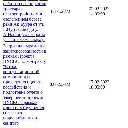
работ по расширению
тротуара с
02.03.2023
31.01.2023
благоустройством и
14:00:00
озеленением берега
реки Ак-Буура от ул.
Б.Нурматова до ул.
А.Навои (со стороны
ул. Тилеке-Баатыра)"
Запрос на выражение
заинтересованности в
рамках Проекта
ПУСВС по контракту
"Отбор
консультационной
компании для
проведения оценки
17.02.2023
03.02.2023
воздействия и
18:00:00
подготовке отчета о
завершении проекта
ПУСВС в рамках
проекта «Улучшения
сельского
водоснабжения и
санитар