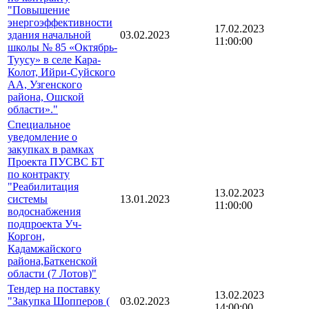
"Повышение
энергоэффективности
17.02.2023
здания начальной
03.02.2023
11:00:00
школы № 85 «Октябрь-
Туусу» в селе Кара-
Колот, Ийри-Суйского
АА, Узгенского
района, Ошской
области»."
Специальное
уведомление о
закупках в рамках
Проекта ПУСВС БТ
по контракту
"Реабилитация
13.02.2023
системы
13.01.2023
11:00:00
водоснабжения
подпроекта Уч-
Коргон,
Кадамжайского
района,Баткенской
области (7 Лотов)"
Тендер на поставку
13.02.2023
"Закупка Шопперов (
03.02.2023
14:00:00